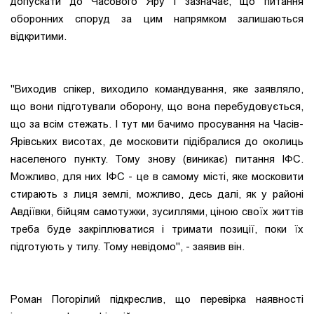
допускати до Часового Яру і зазначає, що питання
оборонних споруд за цим напрямком залишаються
відкритими.
"Виходив спікер, виходило командування, яке заявляло,
що вони підготували оборону, що вона перебудовується,
що за всім стежать. І тут ми бачимо просування на Часів-
Ярівських висотах, де московити підібралися до околиць
населеного пункту. Тому знову (виникає) питання ІФС.
Можливо, для них ІФС - це в самому місті, яке московити
стирають з лиця землі, можливо, десь далі, як у районі
Авдіївки, бійцям самотужки, зусиллями, ціною своїх життів
треба буде закріплюватися і тримати позиції, поки їх
підготують у тилу. Тому невідомо", - заявив він.
Роман Погорілий підкреслив, що перевірка наявності