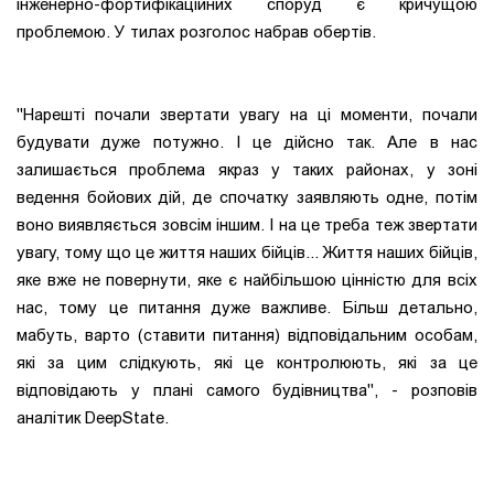
інженерно-фортифікаційних споруд є кричущою
проблемою. У тилах розголос набрав обертів.
"Нарешті почали звертати увагу на ці моменти, почали
будувати дуже потужно. І це дійсно так. Але в нас
залишається проблема якраз у таких районах, у зоні
ведення бойових дій, де спочатку заявляють одне, потім
воно виявляється зовсім іншим. І на це треба теж звертати
увагу, тому що це життя наших бійців... Життя наших бійців,
яке вже не повернути, яке є найбільшою цінністю для всіх
нас, тому це питання дуже важливе. Більш детально,
мабуть, варто (ставити питання) відповідальним особам,
які за цим слідкують, які це контролюють, які за це
відповідають у плані самого будівництва", - розповів
аналітик DeepState.