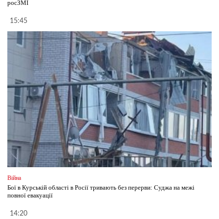
росЗМІ
15:45
Війна
Бої в Курській області в Росії тривають без перерви: Суджа на межі
повної евакуації
14:20