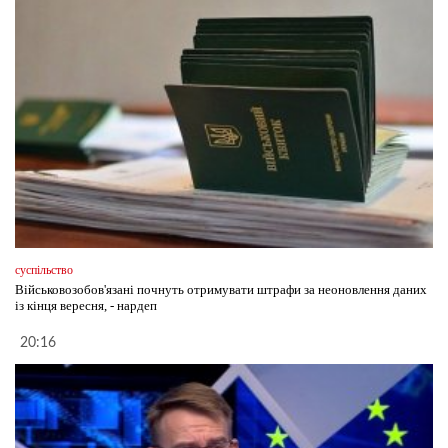
суспільство
Військовозобов'язані почнуть отримувати штрафи за неоновлення даних
із кінця вересня, - нардеп
20:16