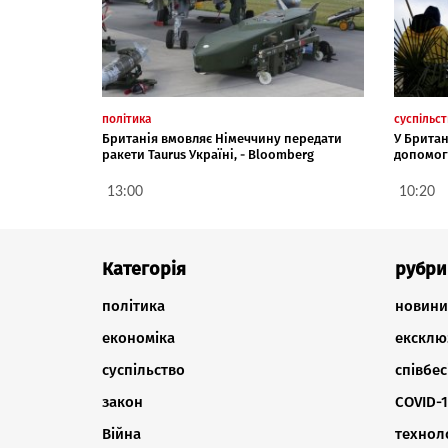
політика
суспільс
Британія вмовляє Німеччину передати
У Британ
ракети Taurus Україні, - Bloomberg
допомог
13:00
10:20
Категорія
рубри
політика
новини
економіка
ексклю
суспільство
співбес
закон
COVID-1
Війна
техноло