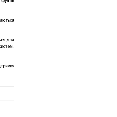
 фунтів
жаються
ься для
систем,
дтримку