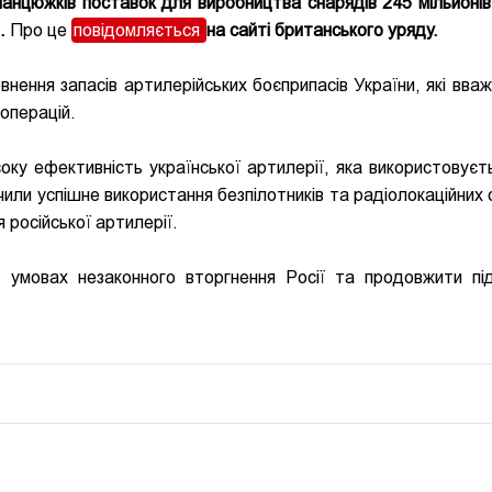
ланцюжків поставок для виробництва снарядів 245 мільйонів
).
Про це
повідомляється
на сайті британського уряду.
нення запасів артилерійських боєприпасів України, які вва
операцій.
ку ефективність української артилерії, яка використовуєт
или успішне використання безпілотників та радіолокаційних 
 російської артилерії.
в умовах незаконного вторгнення Росії та продовжити пі