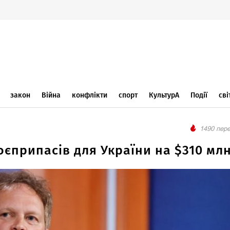
закон
Війна
конфлікти
спорт
КультурА
Події
сві
1490 пере
оєприпасів для України на $310 мл