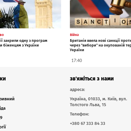
тво
Війна
ії закрили одну з програм
Британія ввела нові санкції проти
и біженцям з України
через "вибори" на окупованій те
України
17:40
ки
зв'яжіться з нами
адреса:
зивний
Україна, 01033, м. Київ, вул.
Толстого Льва, 15
іда
Телефон:
9
+380 67 333 84 33
гії