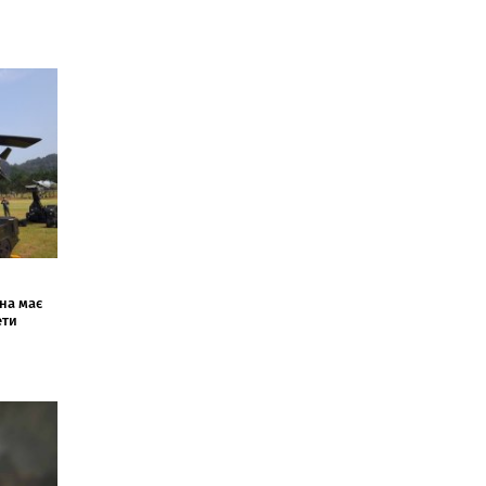
на має
ети