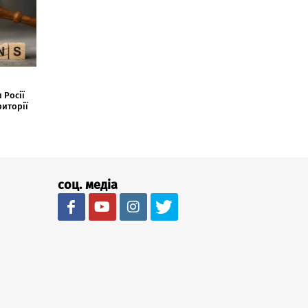
 Росії
риторії
соц. медіа