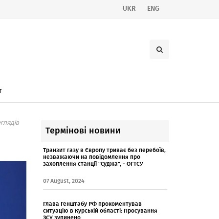
UKR
ENG
т
глядів
Термінові новини
н
Транзит газу в Європу триває без перебоїв,
незважаючи на повідомлення про
захоплення станції "Суджа", - ОГТСУ
07 August, 2024
Глава Генштабу РФ прокоментував
ситуацію в Курській області: Просування
ЗСУ зупинено