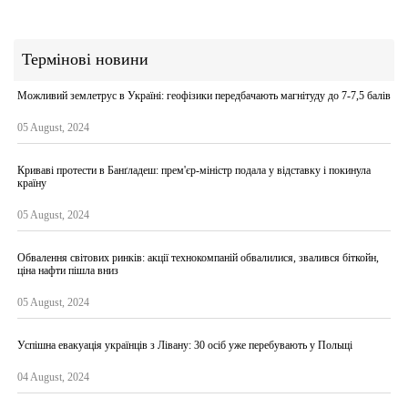
Термінові новини
Можливий землетрус в Україні: геофізики передбачають магнітуду до 7-7,5 балів
05 August, 2024
Криваві протести в Банґладеш: прем'єр-міністр подала у відставку і покинула
країну
05 August, 2024
Обвалення світових ринків: акції технокомпаній обвалилися, звалився біткойн,
ціна нафти пішла вниз
05 August, 2024
Успішна евакуація українців з Лівану: 30 осіб уже перебувають у Польщі
04 August, 2024