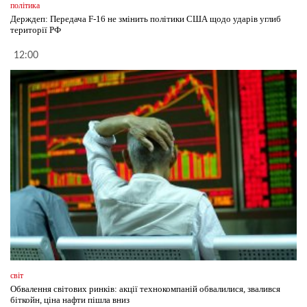
політика
Держдеп: Передача F-16 не змінить політики США щодо ударів углиб
території РФ
12:00
світ
Обвалення світових ринків: акції технокомпаній обвалилися, звалився
біткойн, ціна нафти пішла вниз