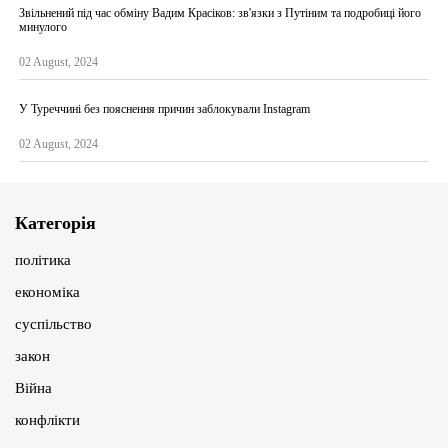
Звільнений під час обміну Вадим Красіков: зв'язки з Путіним та подробиці його
минулого
02 August, 2024
У Туреччині без пояснення причин заблокували Instagram
02 August, 2024
Категорія
політика
економіка
суспільство
закон
Війна
конфлікти