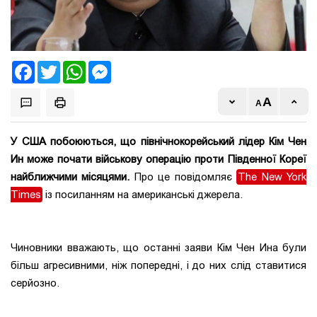
Facebook
Twitter
WhatsApp
Messenger
У США побоюються, що північнокорейський лідер Кім Чен
Ин може почати військову операцію проти Південної Кореї
найближчими місяцями.
Про це повідомляє
The New York
Times
із посиланням на американські джерела.
Чиновники вважають, що останні заяви Кім Чен Ина були
більш агресивними, ніж попередні, і до них слід ставитися
серйозно.