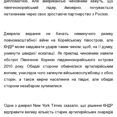
дипломатією. Але американські чиновники кажуть, що
північнокорейський лідер, ймовірно, почувається
натхненним через своє зростаюче партнерство з Росією.
Джерела видання не бачать неминучого ризику
повномасштабної війни на Корейському півострові, але
КНДР може завдавати ударів таким чином, щоб, на її думку,
уникнути швидкої ескалації. Як приклад чиновники навели
обстріл Північною Кореєю південнокорейського острова
2010 року. Обидві сторони обмінялися артилерійським
вогнем, унаслідок чого загинули військовослужбовці з обох
сторін, а також мирне населення на півдні, але обидві
сторони незабаром зупинилися.
Одне з джерел New York Times сказало, що рішення КНДР
відправити велику кількість старих артилерійських снарядів