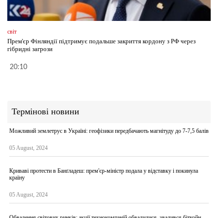
світ
Прем'єр Фінляндії підтримує подальше закриття кордону з РФ через
гібридні загрози
20:10
Термінові новини
Можливий землетрус в Україні: геофізики передбачають магнітуду до 7-7,5 балів
05 August, 2024
Криваві протести в Банґладеш: прем'єр-міністр подала у відставку і покинула
країну
05 August, 2024
Обвалення світових ринків: акції технокомпаній обвалилися, звалився біткойн,