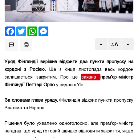
Facebook
Twitter
WhatsApp
Messenger
Уряд Фінляндії вирішив відкрити два пункти пропуску на
кордоні з Росією.
Ще з кінця листопада весь кордон
залишається закритим. Про це
заявив
прем'єр-міністр
Фінляндії Петтері Орпо
у виданні Yle.
За словами глави уряду,
Фінляндія відкриє пункти пропуску
Вааліма та Ніірала.
Рішення було ухвалено одноголосно, але прем'єр-міністр
нагадав, що уряд готовий швидко відновити закриття, якщо