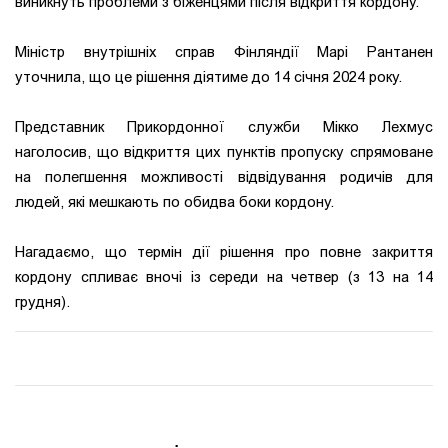
виникнуть проблеми з біженцями після відкриття кордону.
Міністр внутрішніх справ Фінляндії Марі Рантанен
уточнила, що це рішення діятиме до 14 січня 2024 року.
Представник Прикордонної служби Мікко Лехмус
наголосив, що відкриття цих пунктів пропуску спрямоване
на полегшення можливості відвідування родичів для
людей, які мешкають по обидва боки кордону.
Нагадаємо, що термін дії рішення про повне закриття
кордону спливає вночі із середи на четвер (з 13 на 14
грудня).