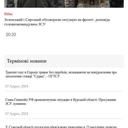
Війна
Зеленський і Сирський обговорили ситуацію на фронті: доповідь
головнокомандувача ЗСУ
20:20
Термінові новини
Транзит газу в Європу триває без перебоїв, незважаючи на повідомлення про
захоплення станції "Суджа", - ОГТСУ
07 August, 2024
Глава Генштабу РФ прокоментував ситуацію в Курській області: Просування
ЗСУ зупинено
07 August, 2024
У Сумській області оголосили обов'язкову евакуацію в 23 населених пунктах