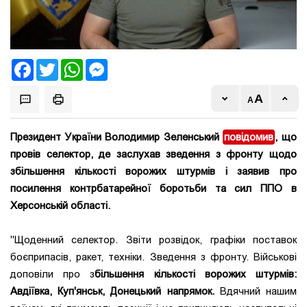
Facebook
Twitter
WhatsApp
Messenger
Президент України Володимир Зеленський
повідомив
, що
провів селектор, де заслухав зведення з фронту щодо
збільшення кількості ворожих штурмів і заявив про
посилення контрбатарейної боротьби та сил ППО в
Херсонській області.
"Щоденний селектор. Звіти розвідок, графіки поставок
боєприпасів, ракет, техніки. Зведення з фронту. Військові
доповіли про з
більшення кількості ворожих штурмів:
Авдіївка, Куп'янськ, Донецький напрямок.
Вдячний нашим