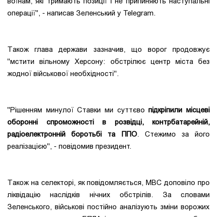
воїнам, які тримають позиції і не припиняють наступальні
операції", - написав Зеленський у Telegram.
Також глава держави зазначив, що ворог продовжує
"мстити вільному Херсону: обстрілює центр міста без
жодної військової необхідності".
"Рішенням минулої Ставки ми суттєво
підкріпили місцеві
оборонні спроможності в розвідці, контрбатарейній,
радіоелектронній боротьбі та ППО
. Стежимо за його
реалізацією", - повідомив президент.
Також на селекторі, як повідомляється, МВС доповіло про
ліквідацію наслідків нічних обстрілів. За словами
Зеленського, військові постійно аналізують зміни ворожих