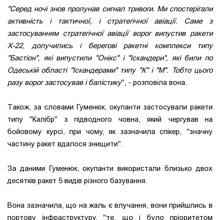
"Серед ночі знов пролунав сигнал тривоги. Ми спостерігали
активність і тактичної, і стратегічної авіації. Саме з
застосуванням стратегічної авіації ворог випустив ракети
Х-22, долучились і берегові ракетні комплекси типу
"Бастіон", які випустили "Онікс" і "Іскандери", які били по
Одеській області "Іскандерами" типу "К" і "М". Тобто цього
разу ворог застосував і балістику
", - розповіла вона.
Також, за словами Гуменюк, окупанти застосували ракети
типу "Калібр" з підводного човна, який чергував на
бойовому курсі, при чому, як зазначила спікер, "значну
частину ракет вдалося знищити".
За даними Гуменюк, окупанти використали близько двох
десятків ракет 5 видів різного базування.
Вона зазначила, що на жаль є влучання, вони прийшлись в
портову інфраструктуру, "те, що і було пріоритетом