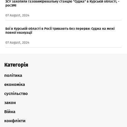
ЗСУ захопили газовимірювальну станцію "Суджа" в Курській області, -
росЗМІ
07 August, 2024
Бої в Курській області в Росії тривають без перерви: Суджа на межі
повної евакуації
07 August, 2024
Категорія
політика
економіка
суспільство
закон
Війна
конфлікти