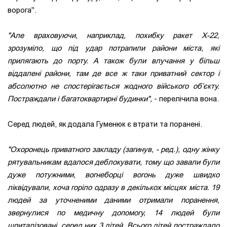
ворога".
"Але враховуючи, наприклад, похибку ракет Х-22,
зрозуміло, що під удар потрапили райони міста, які
прилягають до порту. А також були влучання у більш
віддалені райони, там де все ж таки приватний сектор і
абсолютно не спостерігається жодного війського об’єкту.
Постраждали і багатоквартирні будинки",
- перелічила вона.
Серед людей, як додала Гуменюк є втрати та поранені.
"Охоронець приватного закладу (загинув, - ред.), одну жінку
рятувальникам вдалося деблокувати, тому що завали були
дуже потужними, вогнеборці вогонь дуже швидко
ліквідували, хоча горіло одразу в декількох місцях міста. 19
людей за уточненими даними отримали поранення,
звернулися по медичну допомогу, 14 людей були
шпиталізовані, серед них 3 дітей. Всього дітей постраждало