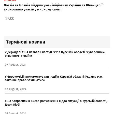
політика
Латвія та Іспанія підтримують ініціативу України та Швейцарії:
анонсовано участь у мирному саміті
17:00
Термінові новини
У Держдепі США назвали наступ ЗСУ в Курській області "суверенним
рішенням" України
07 August, 2024
У Єврокомісії прокоментували події в Курській області: Україна має
законне право захищатися
07 August, 2024
США запросили в Києва роз'яснення щодо ситуації в Курській області, -
Джон Кірбі
07 August, 2024