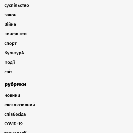
суспільство
закон
Війна
конфлікти
спорт
КультурА
Події
світ
рубрики
новини
ексклюзивний
співбесіда
COVID-19