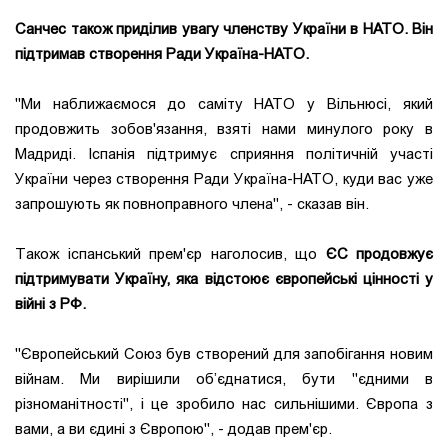
Санчес також приділив увагу членству України в НАТО. Він
підтримав створення Ради Україна-НАТО.
"Ми наближаємося до саміту НАТО у Вільнюсі, який
продовжить зобов'язання, взяті нами минулого року в
Мадриді. Іспанія підтримує сприяння політичній участі
України через створення Ради Україна-НАТО, куди вас уже
запрошують як повноправного члена", - сказав він.
Також іспанський прем'єр наголосив, що
ЄС продовжує
підтримувати Україну, яка відстоює європейські цінності у
війні з РФ.
"Європейський Союз був створений для запобігання новим
війнам. Ми вирішили об’єднатися, бути "єдними в
різноманітності", і це зробило нас сильнішими. Європа з
вами, а ви єдині з Європою", - додав прем'єр.