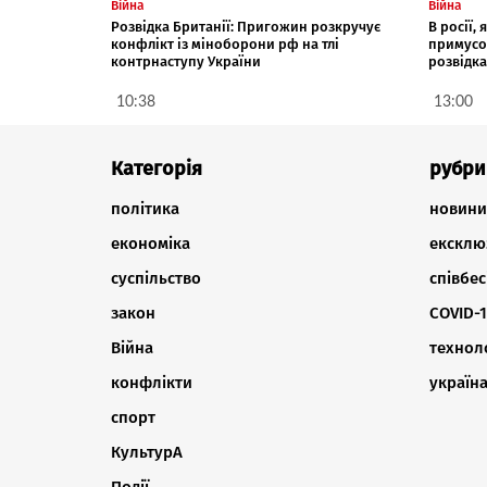
Війна
Війна
Розвідка Британії: Пригожин розкручує
В росії,
конфлікт із міноборони рф на тлі
примусо
контрнаступу України
розвідка
10:38
13:00
Категорія
рубри
політика
новини
економіка
ексклю
суспільство
співбес
закон
COVID-1
Війна
техноло
конфлікти
україн
спорт
КультурА