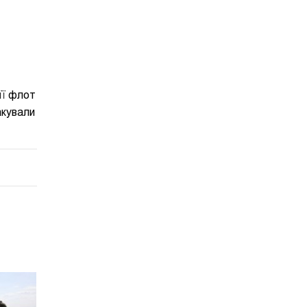
 її флот
акували