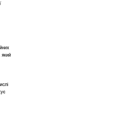
ї
ійних
 який
ислі
жує