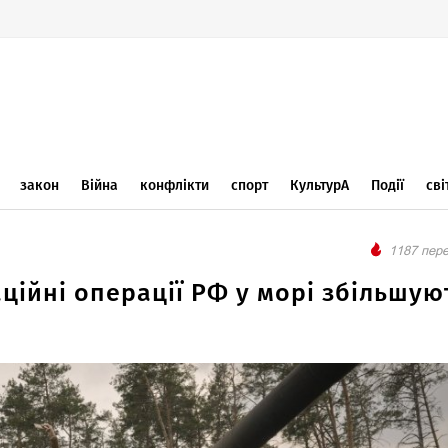
закон
Війна
конфлікти
спорт
КультурА
Події
сві
1187 пере
аційні операції РФ у морі збільшую