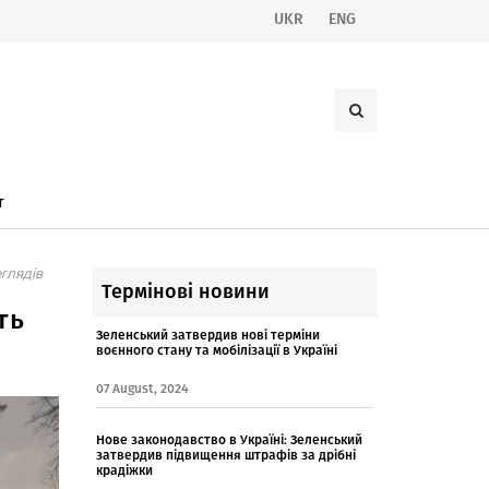
UKR
ENG
т
глядів
Термінові новини
ть
Зеленський затвердив нові терміни
воєнного стану та мобілізації в Україні
07 August, 2024
Нове законодавство в Україні: Зеленський
затвердив підвищення штрафів за дрібні
крадіжки