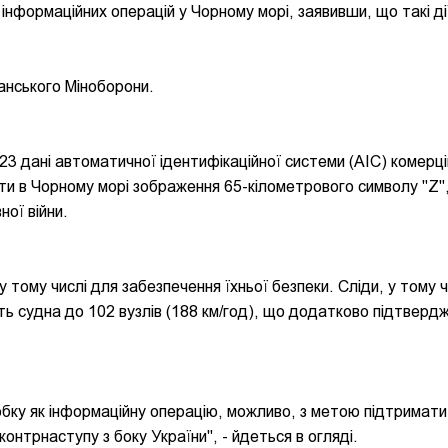
 інформаційних операцій у Чорному морі, заявивши, що такі ді
анського Міноборони.
023 дані автоматичної ідентифікаційної системи (АІС) комерц
ити в Чорному морі зображення 65-кілометрового символу "Z",
ої війни.
 тому числі для забезпечення їхньої безпеки. Сліди, у тому ч
ь судна до 102 вузлів (188 км/год), що додатково підтверд
робку як інформаційну операцію, можливо, з метою підтримати
онтрнаступу з боку України", - йдеться в огляді.