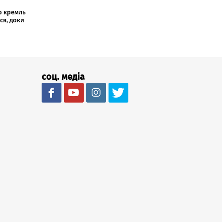
о кремль
ся, доки
соц. медіа