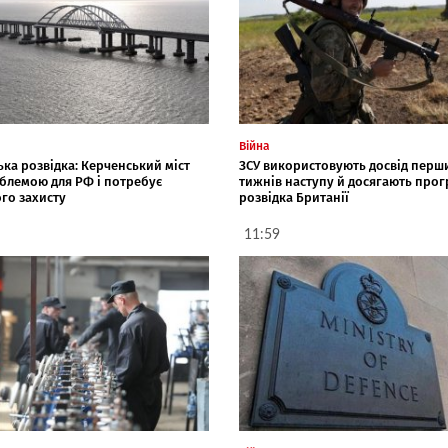
Війна
ка розвідка: Керченський міст
ЗСУ використовують досвід перш
облемою для РФ і потребує
тижнів наступу й досягають прогр
го захисту
розвідка Британії
11:59