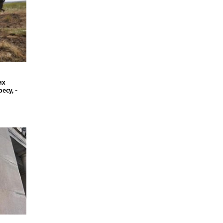
их
есу, -