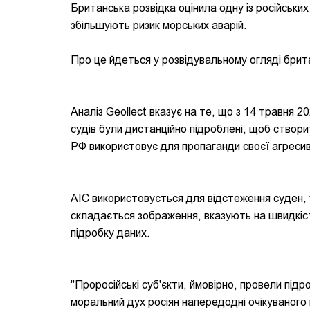
Британська розвідка оцінила одну із російських
збільшують ризик морських аварій.
Про це йдеться у розвідувальному огляді брит
Аналіз Geollect вказує на те, що з 14 травня 2
судів були дистанційно підроблені, щоб створ
РФ використовує для пропаганди своєї агресивн
АІС використовується для відстеження суден, у
складається зображення, вказують на швидкіст
підробку даних.
"Проросійські суб'єкти, ймовірно, провели під
моральний дух росіян напередодні очікуваного к