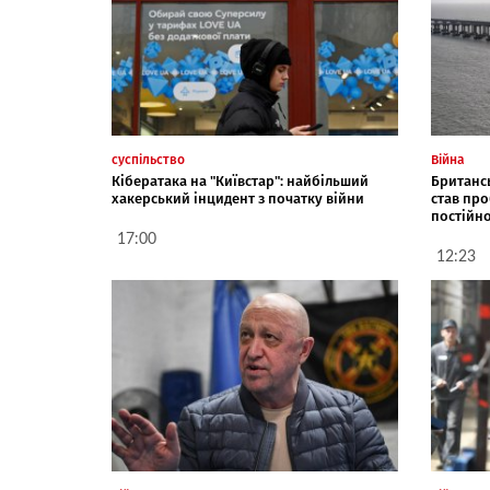
суспільство
Війна
Кібератака на "Київстар": найбільший
Британсь
хакерський інцидент з початку війни
став пр
постійно
17:00
12:23