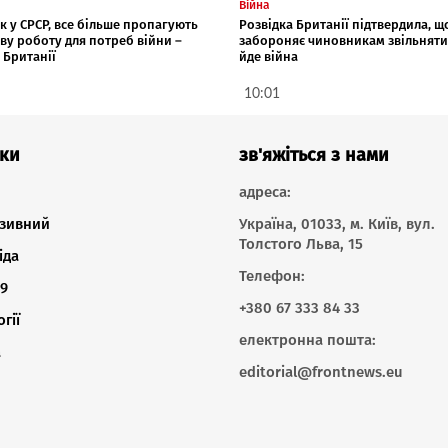
Війна
 як у СРСР, все більше пропагують
Розвідка Британії підтвердила, щ
ву роботу для потреб війни –
забороняє чиновникам звільняти
 Британії
йде війна
10:01
ки
зв'яжіться з нами
адреса:
зивний
Україна, 01033, м. Київ, вул.
Толстого Льва, 15
іда
Телефон:
9
+380 67 333 84 33
гії
електронна пошта:
а
editorial@frontnews.eu