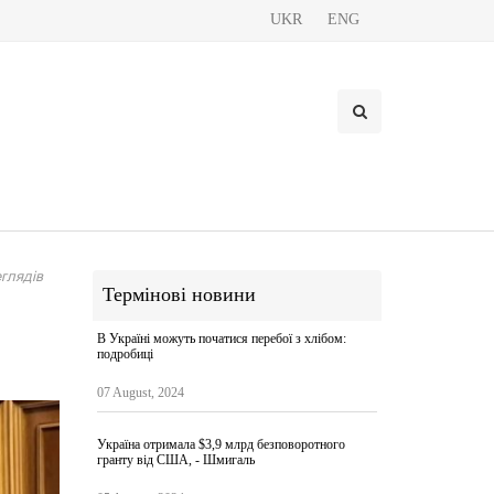
UKR
ENG
глядів
Термінові новини
В Україні можуть початися перебої з хлібом:
подробиці
07 August, 2024
Україна отримала $3,9 млрд безповоротного
гранту від США, - Шмигаль