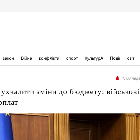
закон
Війна
конфлікти
спорт
КультурА
Події
світ
1706 пере
 ухвалити зміни до бюджету: військові
рплат