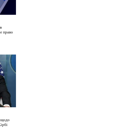
в
не право
я щодо
Кірбі