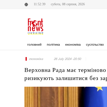
11:52:39
субота, 08 серпня, 2026
головний
політика
економіка
суспільство
економіка
26 July 2024 -20:50
Верховна Рада має терміново
ризикують залишитися без за