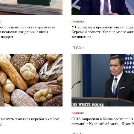
о
політика
озобов'язані почнуть отримувати
У Єврокомісії прокоментували події 
а неоновлення даних із кінця
Курській області: Україна має закон
- нардеп
захищатися
19:55
політика
і можуть початися перебої з хлібом:
США запросили в Києва роз'ясненн
і
ситуації в Курській області, - Джон 