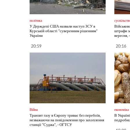
політика
суспільств
У Держдепі США назвали наступ ЗСУ в
Військов
Курській області "суверенним рішенням"
штрафи з
України
вересня, 
20:59
20:16
Війна
економіка
Транзит газу в Європу триває без перебоїв,
В Україн
незважаючи на повідомлення про захоплення
подробиц
станції "Суджа", - ОГТСУ