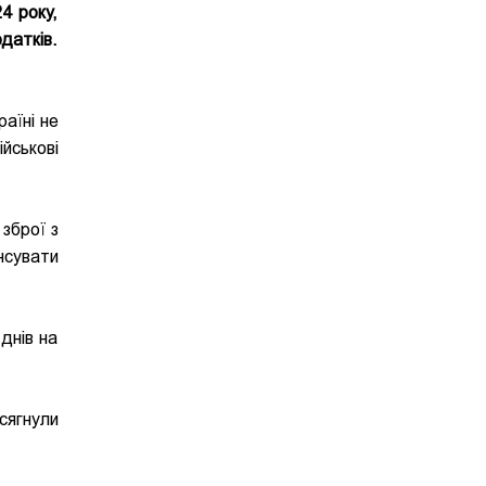
4 року,
датків.
аїні не
йськові
зброї з
нсувати
днів на
сягнули