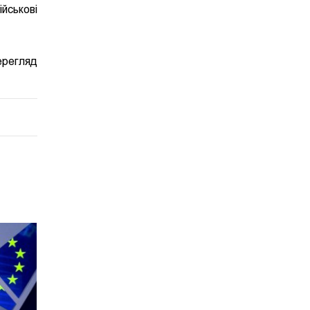
йськові
ерегляд