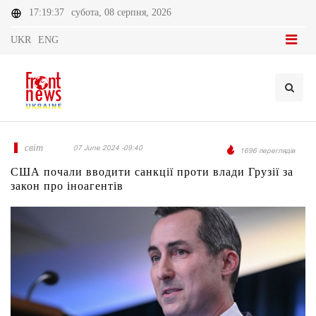
17:19:37
субота, 08 серпня, 2026
UKR
ENG
світ
07 June 2024 -09:40
1696 переглядів
США почали вводити санкції проти влади Грузії за
закон про іноагентів