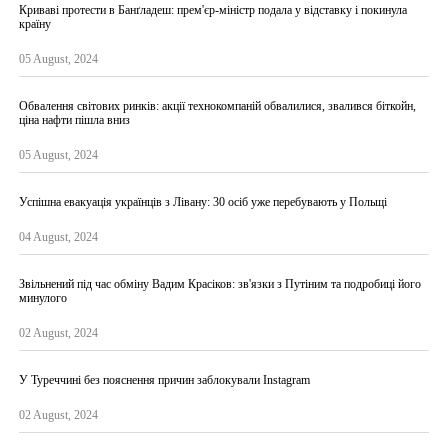
Криваві протести в Банґладеш: прем'єр-міністр подала у відставку і покинула
країну
05 August, 2024
Обвалення світових ринків: акції технокомпаній обвалилися, звалився біткойн,
ціна нафти пішла вниз
05 August, 2024
Успішна евакуація українців з Лівану: 30 осіб уже перебувають у Польщі
04 August, 2024
Звільнений під час обміну Вадим Красіков: зв'язки з Путіним та подробиці його
минулого
02 August, 2024
У Туреччині без пояснення причин заблокували Instagram
02 August, 2024