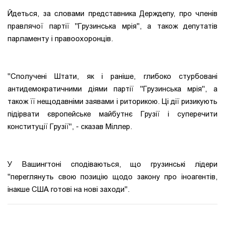
Йдеться, за словами представника Держдепу, про членів
правлячої партії "Грузинська мрія", а також депутатів
парламенту і правоохоронців.
"Сполучені Штати, як і раніше, глибоко стурбовані
антидемократичними діями партії "Грузинська мрія", а
також її нещодавніми заявами і риторикою. Ці дії ризикують
підірвати європейське майбутнє Грузії і суперечити
конституції Грузії", - сказав Міллер.
У Вашингтоні сподіваються, що грузинські лідери
"переглянуть свою позицію щодо закону про іноагентів,
інакше США готові на нові заходи".