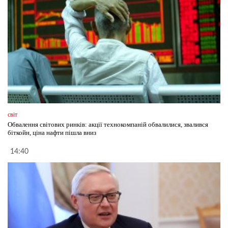
світ
Обвалення світових ринків: акції технокомпаній обвалилися, звалився
біткойн, ціна нафти пішла вниз
14:40