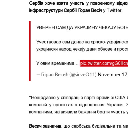
Сербія хоче взяти участь у повоєнному відно
інфраструктури Сербії Горан Весіч
у Twitter.
УВЕРЕН САМ ДА УКРАЈИНУ ЧЕКАЈУ БО
Учествовао сам данас на српско-украјинск
украјински народ чекају дани обнове и прос
У овим временима…
pic.twitter.com/gG0IIc
— Горан Весић (@sicveO11)
November 17
"Нещодавно у співпраці з партнерами зі США б
компаній у проектах з відновлення України. 
компаніями, які виявили бажання брати участь у
Весич зазначив,
що сербська будівельна та ма