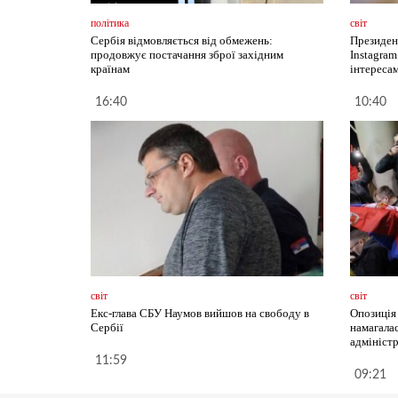
політика
світ
Сербія відмовляється від обмежень:
Президен
продовжує постачання зброї західним
Instagram
країнам
інтересам
16:40
10:40
світ
світ
Екс-глава СБУ Наумов вийшов на свободу в
Опозиція
Сербії
намагала
адмініст
11:59
09:21