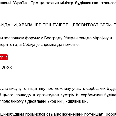
вленні України.
Про це заявив
міністр будівництва, трансп
ЉИ ДАНИ, ХВАЛА ЈЕР ПОШТУЈЕТЕ ЦЕЛОВИТОСТ СРБИЈ
ом пословном форуму у Београду. Уверен сам да Украјину и
перитета, а Србија је спремна да помогне.
mrTf
, 2023
уло висунуто ініціативу про можливу участь сербських буді
З цього приводу я організував зустріч із сербськими будів
 повоєнному відновленні України", -
заявив він.
шинобудівна промисловість має інженерний потенціал, робоч