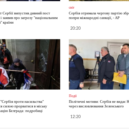
світ
т Сербії випустив дивний пост
Сербія отримала чергову партію зброї
 і заявив про загрозу "національним
попри міжнародні санкції, - AP
" країни
20:20
Події
 "Сербія проти насильства"
Політичні мотиви: Сербія не видає 
ся силою прорватися в міську
через висловлювання Зеленського
рацію Белграда: подробиці
12:20