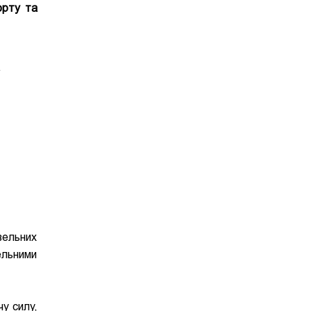
орту та
Е
вельних
ельними
у силу,