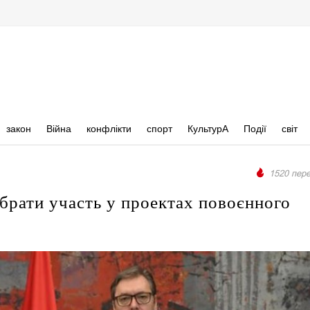
закон
Війна
конфлікти
спорт
КультурА
Події
світ
1520 пере
брати участь у проектах повоєнного