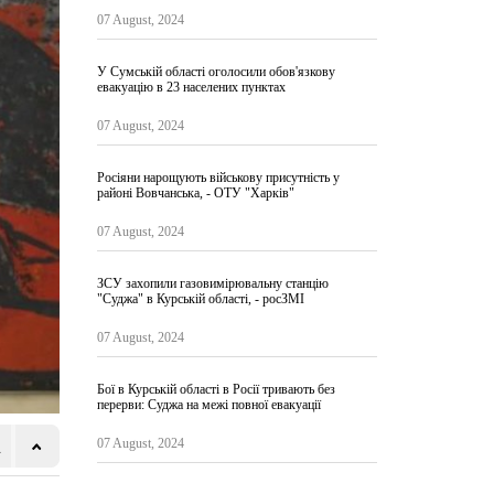
07 August, 2024
У Сумській області оголосили обов'язкову
евакуацію в 23 населених пунктах
07 August, 2024
Росіяни нарощують військову присутність у
районі Вовчанська, - ОТУ "Харків"
07 August, 2024
ЗСУ захопили газовимірювальну станцію
"Суджа" в Курській області, - росЗМІ
07 August, 2024
Бої в Курській області в Росії тривають без
перерви: Суджа на межі повної евакуації
07 August, 2024