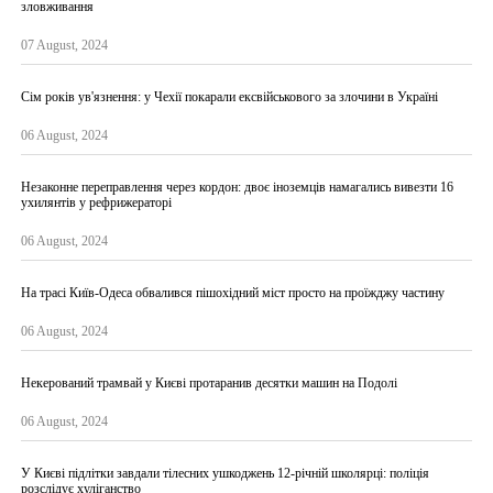
зловживання
07 August, 2024
Сім років ув'язнення: у Чехії покарали ексвійськового за злочини в Україні
06 August, 2024
Незаконне переправлення через кордон: двоє іноземців намагались вивезти 16
ухилянтів у рефрижераторі
06 August, 2024
На трасі Київ-Одеса обвалився пішохідний міст просто на проїжджу частину
06 August, 2024
Некерований трамвай у Києві протаранив десятки машин на Подолі
06 August, 2024
У Києві підлітки завдали тілесних ушкоджень 12-річній школярці: поліція
розслідує хуліганство