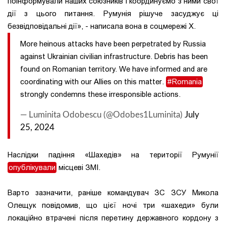
поінформували наших союзників і координуємо з ними свої
дії з цього питання. Румунія рішуче засуджує ці
безвідповідальні дії», - написала вона в соцмережі Х.
More heinous attacks have been perpetrated by Russia
against Ukrainian civilian infrastructure. Debris has been
found on Romanian territory. We have informed and are
coordinating with our Allies on this matter.
#Romania
strongly condemns these irresponsible actions.
— Luminita Odobescu (@Odobes1Luminita)
July
25, 2024
Наслідки падіння «Шахедів» на території Румунії
опублікували
місцеві ЗМІ.
Варто зазначити, раніше командувач ЗС ЗСУ Микола
Олещук повідомив, що цієї ночі три «шахеди» були
локаційно втрачені після перетину державного кордону з