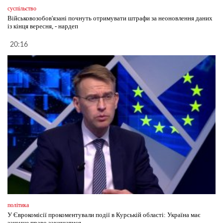
суспільство
Військовозобов'язані почнуть отримувати штрафи за неоновлення даних
із кінця вересня, - нардеп
20:16
політика
У Єврокомісії прокоментували події в Курській області: Україна має
законне право захищатися