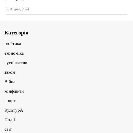
05 August, 2024
Категорія
політика
економіка
суспільство
закон
Війна
конфлікти
спорт
КультурА
Події
світ