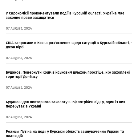
У Єврокомісії прокоментували події в Курській області: Україна має
законне право захищатися
07 August, 2024
США запросили в Києва роз'яснення щодо ситуації в Курській області, -
Джон Кірбі
07 August, 2024
Буданов: Повернути Крим військовим шляхом простіше, ніж захоплені
території Донбасу
07 August, 2024
Буданов: Для повторного заколоту в РФ потрібен лідер, один із них
перебуває в Україні
07 August, 2024
Реакція Путіна на події у Курській області: звинувачення Україні та
плани дій