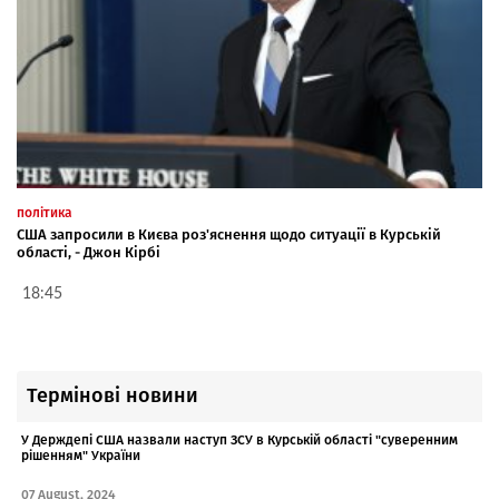
політика
США запросили в Києва роз'яснення щодо ситуації в Курській
області, - Джон Кірбі
18:45
Термінові новини
У Держдепі США назвали наступ ЗСУ в Курській області "суверенним
рішенням" України
07 August, 2024