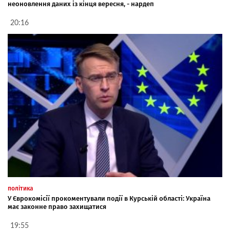
неоновлення даних із кінця вересня, - нардеп
20:16
політика
У Єврокомісії прокоментували події в Курській області: Україна
має законне право захищатися
19:55