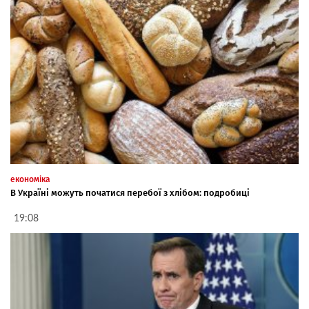
економіка
В Україні можуть початися перебої з хлібом: подробиці
19:08