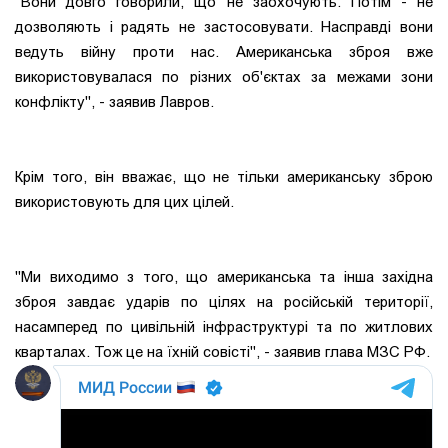
"Вони довго говорили, що не заохочують. Потім - не
дозволяють і радять не застосовувати. Насправді вони
ведуть війну проти нас. Американська зброя вже
використовувалася по різних об'єктах за межами зони
конфлікту", - заявив Лавров.
Крім того, він вважає, що не тільки американську зброю
використовують для цих цілей.
"Ми виходимо з того, що американська та інша західна
зброя завдає ударів по цілях на російській території,
насамперед по цивільній інфраструктурі та по житлових
кварталах. Тож це на їхній совісті", - заявив глава МЗС РФ.