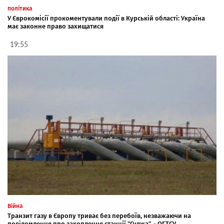
політика
У Єврокомісії прокоментували події в Курській області: Україна
має законне право захищатися
19:55
Війна
Транзит газу в Європу триває без перебоїв, незважаючи на
повідомлення про захоплення станції "Суджа", - ОГТСУ