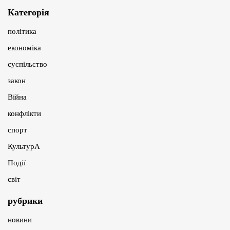
Категорія
політика
економіка
суспільство
закон
Війна
конфлікти
спорт
КультурА
Події
світ
рубрики
новини