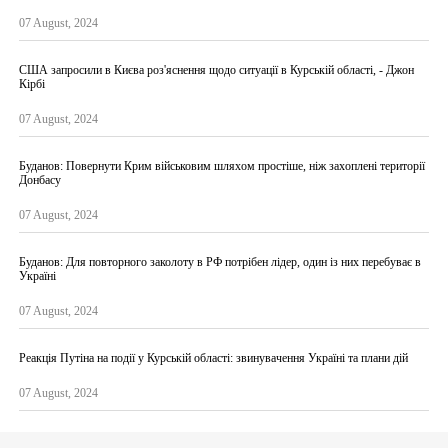
07 August, 2024
США запросили в Києва роз'яснення щодо ситуації в Курській області, - Джон
Кірбі
07 August, 2024
Буданов: Повернути Крим військовим шляхом простіше, ніж захоплені території
Донбасу
07 August, 2024
Буданов: Для повторного заколоту в РФ потрібен лідер, один із них перебуває в
Україні
07 August, 2024
Реакція Путіна на події у Курській області: звинувачення Україні та плани дій
07 August, 2024