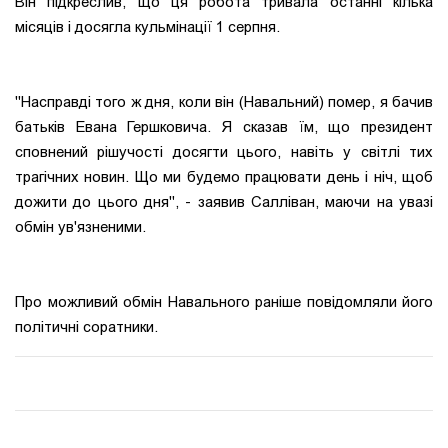
Він підкреслив, що ця робота тривала останні кілька
місяців і досягла кульмінації 1 серпня.
"Насправді того ж дня, коли він (Навальний) помер, я бачив
батьків Евана Гершковича. Я сказав їм, що президент
сповнений рішучості досягти цього, навіть у світлі тих
трагічних новин. Що ми будемо працювати день і ніч, щоб
дожити до цього дня", - заявив Салліван, маючи на увазі
обмін ув'язненими.
Про можливий обмін Навального раніше повідомляли його
політичні соратники.