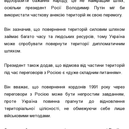
відобразити бажання народу, це не найкращий шлях,
оскільки президент Росії Володимир Путін міг би
використати часткову анексію територій як свою перемогу.
Він зазначив, що повернення територій силовим шляхом
займає багато часу та людських ресурсів, тому Україна
може спробувати повернути території дипломатичним
шляхом.
Президент також додав, що відмова від частини територій
під час переговорів з Росією є «дуже складним питанням».
Він вважає, що повернення кордонів 1991 року через
переговори з Росією може бути непростим завданням,
проте Україна повинна прагнути до відновлення
територіальної цілісності, не обмежуючи себе лише
військовими методами.