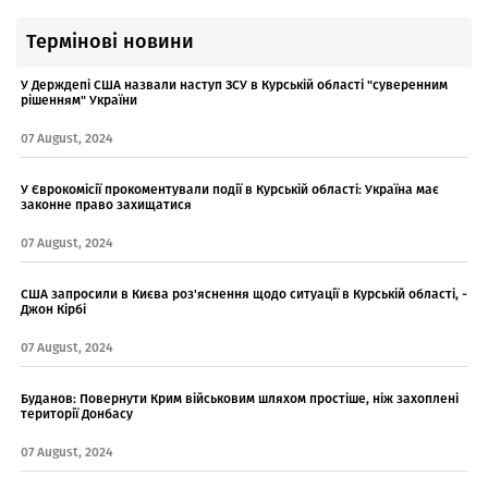
Термінові новини
У Держдепі США назвали наступ ЗСУ в Курській області "суверенним
рішенням" України
07 August, 2024
У Єврокомісії прокоментували події в Курській області: Україна має
законне право захищатися
07 August, 2024
США запросили в Києва роз'яснення щодо ситуації в Курській області, -
Джон Кірбі
07 August, 2024
Буданов: Повернути Крим військовим шляхом простіше, ніж захоплені
території Донбасу
07 August, 2024