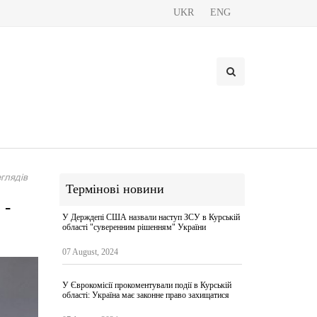
UKR
ENG
глядів
Термінові новини
 -
У Держдепі США назвали наступ ЗСУ в Курській
області "суверенним рішенням" України
07 August, 2024
У Єврокомісії прокоментували події в Курській
області: Україна має законне право захищатися