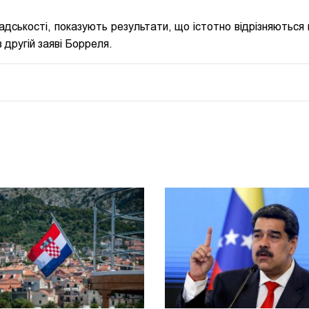
адськості, показують результати, що істотно відрізняються 
 другій заяві Борреля.