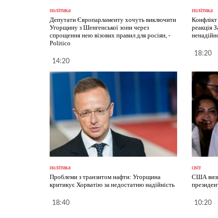
політика
політика
Депутати Європарламенту хочуть виключити
Конфлікт
Угорщину з Шенгенської зони через
реакція 
спрощення нею візових правил для росіян, -
ненадійн
Politico
18:20
14:20
політика
світ
Проблеми з транзитом нафти: Угорщина
США визн
критикує Хорватію за недостатню надійність
президен
18:40
10:20