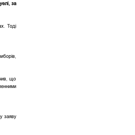
елі, за
х. Тоді
иборів,
чив, що
ленними
у заяву