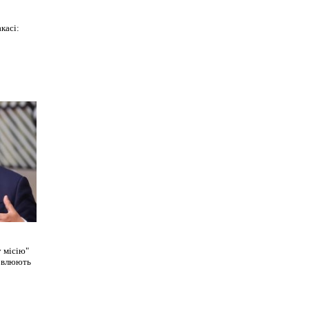
касі:
 місію"
ловлюють