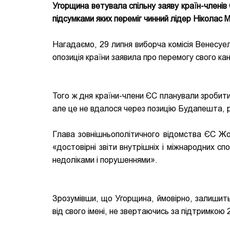
Угорщина ветувала спільну заяву країн-членів
підсумками яких переміг чинний лідер Ніколас 
Нагадаємо, 29 липня виборча комісія Венесу
опозиція країни заявила про перемогу свого ка
Того ж дня країни-члени ЄС планували зробити
але це не вдалося через позицію Будапешта, ро
Глава зовнішньополітичного відомства ЄС Жозе
«достовірні звіти внутрішніх і міжнародних с
недоліками і порушеннями».
Зрозумівши, що Угорщина, ймовірно, залишить
від свого імені, не звертаючись за підтримкою 