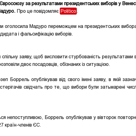
 Євросоюзу за результатами президентських виборів у Венесу
Мадуро.
Про це повідомляє
Politico
.
ели оголосила Мадуро переможцем на президентських вибора
ндидата і фальсифікацію виборів.
 спільну заяву, щоб висловити стурбованість результатами в
зповіли двоє посадовців, обізнаних із ситуацією.
п Боррель опублікував від свого імені заяву, в якій зазна
постерігачів свідчать про те, що вибори були затьмарені чис
ся непоступливою, Боррель опублікував у вівторок повторн
27 країн-членів ЄС.