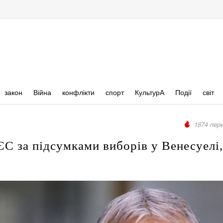
закон
Війна
конфлікти
спорт
КультурА
Події
світ
1874 пере
С за підсумками виборів у Венесуелі,