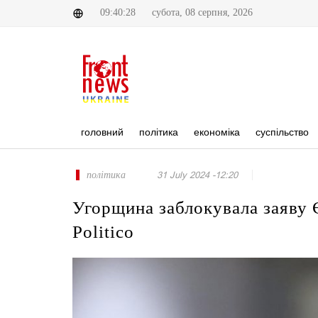
09:40:28
субота, 08 серпня, 2026
головний
політика
економіка
суспільство
політика
31 July 2024 -12:20
Угорщина заблокувала заяву Є
Politico