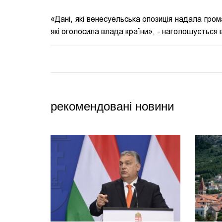
«Дані, які венесуельська опозиція надала гром
які оголосила влада країни», - наголошується в
рекомендовані новини