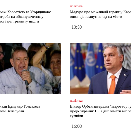
політика
 між Хорватією та Угорщиною:
Мадуро про можливий теракт у Кара
Загреба на обвинувачення у
опозиція планує напад на місто
ості для транзиту нафти
13:30
політика
али Едмундо Гонсалеса
Віктор Орбан завершив "миротворчу
том Венесуели
щодо України: ЄС і дипломати вис
сумніви
16:00