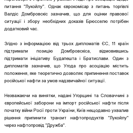
питання "Лукойлу". Однак єврокомісар з питань торгівлі
Валдіс Домбровскіс зазначив, що для оцінки правової
ситуації і збору необхідних доказів Брюсселю потрібен
додатковий час.
Згідно з інформацією від трьох дипломатів ЄС, 11 країн
підтримали позицію Домбровскіса, відмовившись
підтримати ініціативу Будапешта і Братислави. Один з
дипломатів зазначив, що Угода про асоціацію містить
положення, яке теоретично дозволяє припинення поставок
російської нафти за умов надзвичайної ситуації.
Незважаючи на винятки, надані Угорщині та Словаччині з
європейської заборони на імпорт російської нафти після
початку війни Росії проти України, Київ нещодавно ухвалив
рішення припинити транзит нафтопродуктів "Лукойлу"
через нафтопровід "Дружба".