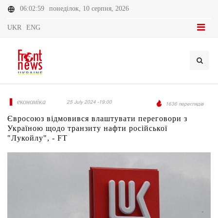
06:02:59
понеділок, 10 серпня, 2026
UKR
ENG
економіка
25 July 2024 -19:00
1636 переглядів
Євросоюз відмовився влаштувати переговори з
Україною щодо транзиту нафти російської
"Лукойлу", - FT