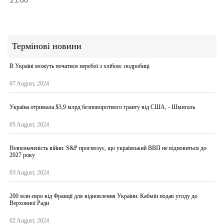
21:00
Термінові новини
В Україні можуть початися перебої з хлібом: подробиці
07 August, 2024
Україна отримала $3,9 млрд безповоротного гранту від США, - Шмигаль
05 August, 2024
Невизначеність війни: S&P прогнозує, що український ВВП не відновиться до
2027 року
03 August, 2024
200 млн євро від Франції для відновлення України: Кабмін подав угоду до
Верховної Ради
02 August, 2024