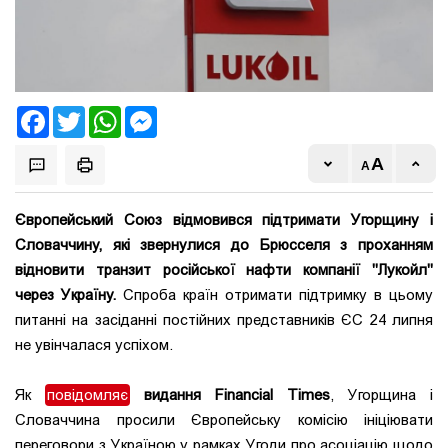
Facebook
Twitter
WhatsApp
Messenger
Європейський Союз відмовився підтримати Угорщину і
Словаччину, які звернулися до Брюсселя з проханням
відновити транзит російської нафти компанії "Лукойл"
через Україну.
Спроба країн отримати підтримку в цьому
питанні на засіданні постійних представників ЄС 24 липня
не увінчалася успіхом.
Як
повідомляє
видання Financial Times
, Угорщина і
Словаччина просили Європейську комісію ініціювати
переговори з Україною у рамках Угоди про асоціацію щодо