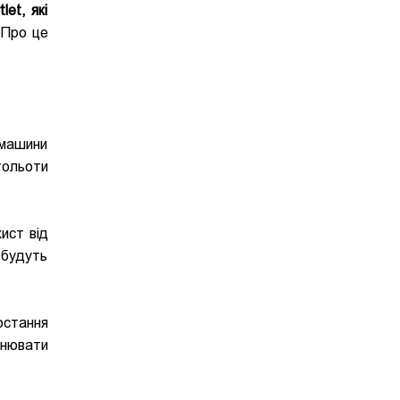
et, які
 Про це
 машини
тольоти
ист від
т будуть
остання
внювати