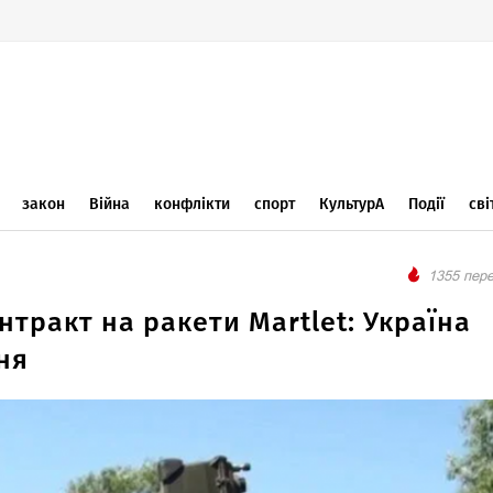
закон
Війна
конфлікти
спорт
КультурА
Події
сві
1355 пере
нтракт на ракети Martlet: Україна
ня