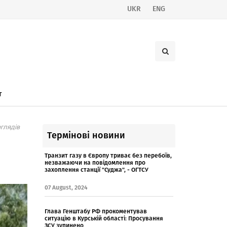
UKR
ENG
т
глядів
Термінові новини
Транзит газу в Європу триває без перебоїв,
незважаючи на повідомлення про
захоплення станції "Суджа", - ОГТСУ
07 August, 2024
Глава Генштабу РФ прокоментував
ситуацію в Курській області: Просування
ЗСУ зупинено