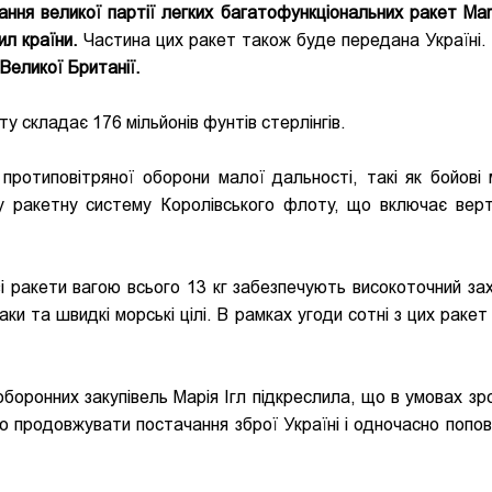
ння великої партії легких багатофункціональних ракет Martl
ил країни.
Частина цих ракет також буде передана Україні.
Великої Британії.
у складає 176 мільйонів фунтів стерлінгів.
 протиповітряної оборони малої дальності, такі як бойові
у ракетну систему Королівського флоту, що включає вер
і ракети вагою всього 13 кг забезпечують високоточний зах
таки та швидкі морські цілі. В рамках угоди сотні з цих раке
оборонних закупівель Марія Ігл підкреслила, що в умовах зр
во продовжувати постачання зброї Україні і одночасно попо