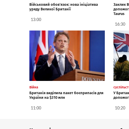
Військовий обов'язок: нова ініціатива
Заклик В
уряду Великої Британії
допомог
Taurus
13:00
16:30
Війна
суспільс
Британія виділила пакет боєприпасів для
У Британ
України на $310 млн
допомог
11:00
10:20