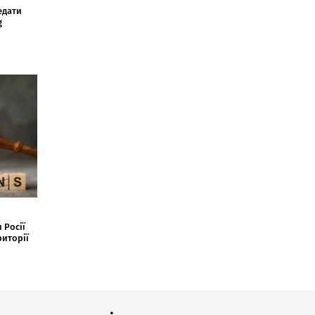
едати
g
 Росії
риторії