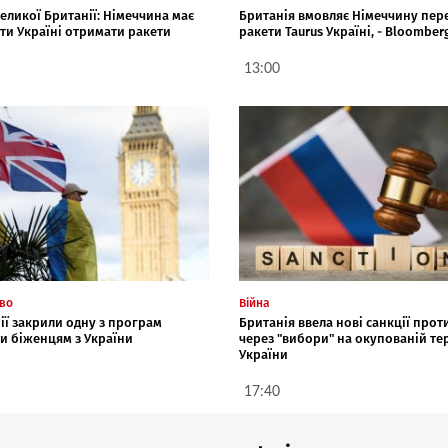
еликої Британії: Німеччина має
Британія вмовляє Німеччину пер
ти Україні отримати ракети
ракети Taurus Україні, - Bloomber
13:00
тво
Війна
ії закрили одну з програм
Британія ввела нові санкції проти
и біженцям з України
через "вибори" на окупованій те
України
17:40