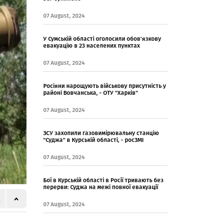
07 August, 2024
У Сумській області оголосили обов'язкову
евакуацію в 23 населених пунктах
07 August, 2024
Росіяни нарощують військову присутність у
районі Вовчанська, - ОТУ "Харків"
07 August, 2024
ЗСУ захопили газовимірювальну станцію
"Суджа" в Курській області, - росЗМІ
07 August, 2024
Бої в Курській області в Росії тривають без
перерви: Суджа на межі повної евакуації
07 August, 2024