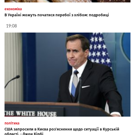
економіка
В Україні можуть початися перебої з хлібом: подробиці
19:08
політика
США запросили в Києва роз'яснення щодо ситуації в Курській
області, - Джон Кірбі