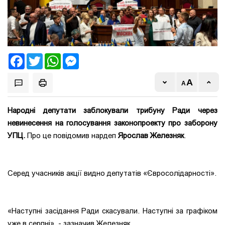
Facebook
Twitter
WhatsApp
Messenger
Народні депутати заблокували трибуну Ради через
невинесення на голосування законопроекту про заборону
УПЦ.
Про це повідомив нардеп
Ярослав Железняк
.
Серед учасників акції видно депутатів «Євросолідарності».
«Наступні засідання Ради скасували. Наступні за графіком
уже в серпні», - зазначив Железняк.