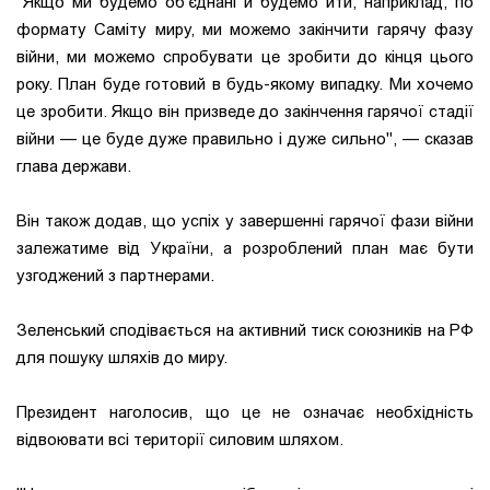
"Якщо ми будемо об'єднані й будемо йти, наприклад, по
формату Саміту миру, ми можемо закінчити гарячу фазу
війни, ми можемо спробувати це зробити до кінця цього
року. План буде готовий в будь-якому випадку. Ми хочемо
це зробити. Якщо він призведе до закінчення гарячої стадії
війни — це буде дуже правильно і дуже сильно", — сказав
глава держави.
Він також додав, що успіх у завершенні гарячої фази війни
залежатиме від України, а розроблений план має бути
узгоджений з партнерами.
Зеленський сподівається на активний тиск союзників на РФ
для пошуку шляхів до миру.
Президент наголосив, що це не означає необхідність
відвоювати всі території силовим шляхом.