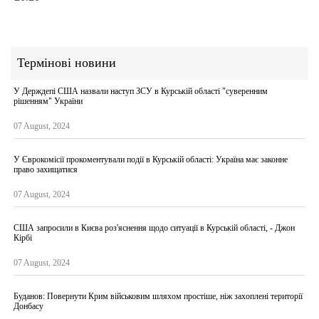
Термінові новини
У Держдепі США назвали наступ ЗСУ в Курській області "суверенним
рішенням" України
07 August, 2024
У Єврокомісії прокоментували події в Курській області: Україна має законне
право захищатися
07 August, 2024
США запросили в Києва роз'яснення щодо ситуації в Курській області, - Джон
Кірбі
07 August, 2024
Буданов: Повернути Крим військовим шляхом простіше, ніж захоплені території
Донбасу