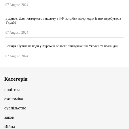
07 August, 2024
Буданов: Для повторного заколоту в РФ потрібен лідер, один із них перебуває в
Україні
07 August, 2024
Реакція Путіна на події у Курській області: звинувачення Україні та плани дій
07 August, 2024
Категорія
політика
економіка
суспільство
закон
Війна