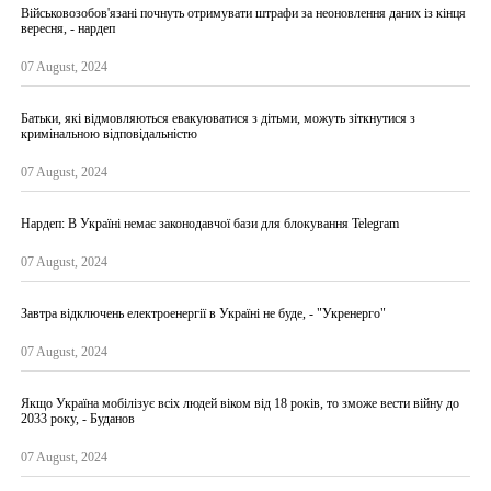
Військовозобов'язані почнуть отримувати штрафи за неоновлення даних із кінця
вересня, - нардеп
07 August, 2024
Батьки, які відмовляються евакуюватися з дітьми, можуть зіткнутися з
кримінальною відповідальністю
07 August, 2024
Нардеп: В Україні немає законодавчої бази для блокування Telegram
07 August, 2024
Завтра відключень електроенергії в Україні не буде, - "Укренерго"
07 August, 2024
Якщо Україна мобілізує всіх людей віком від 18 років, то зможе вести війну до
2033 року, - Буданов
07 August, 2024