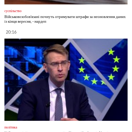
суспільство
Військовозобов'язані почнуть отримувати штрафи за неоновлення даних
із кінця вересня, - нардеп
20:16
політика