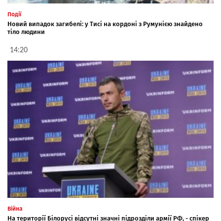
Події
Новий випадок загибелі: у Тисі на кордоні з Румунією знайдено
тіло людини
14:20
Війна
На території Білорусі відсутні значні підрозділи армії РФ, - спікер