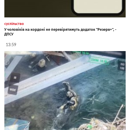
суспільство
У чоловіків на кордоні не перевірятимуть додаток "Резерв+", -
ДПСУ
13:59