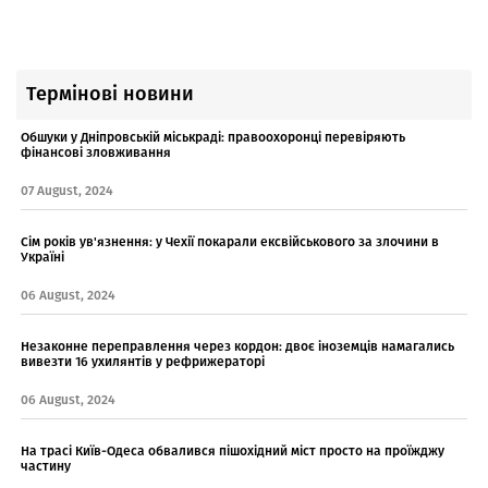
Термінові новини
Обшуки у Дніпровській міськраді: правоохоронці перевіряють
фінансові зловживання
07 August, 2024
Сім років ув'язнення: у Чехії покарали ексвійськового за злочини в
Україні
06 August, 2024
Незаконне переправлення через кордон: двоє іноземців намагались
вивезти 16 ухилянтів у рефрижераторі
06 August, 2024
На трасі Київ-Одеса обвалився пішохідний міст просто на проїжджу
частину