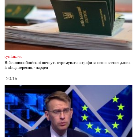
суспільство
Військовозобов'язані почнуть отримувати штрафи за неоновлення даних
із кінця вересня, - нардеп
20:16