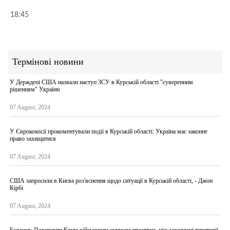
18:45
Термінові новини
У Держдепі США назвали наступ ЗСУ в Курській області "суверенним
рішенням" України
07 August, 2024
У Єврокомісії прокоментували події в Курській області: Україна має законне
право захищатися
07 August, 2024
США запросили в Києва роз'яснення щодо ситуації в Курській області, - Джон
Кірбі
07 August, 2024
Буданов: Повернути Крим військовим шляхом простіше, ніж захоплені території