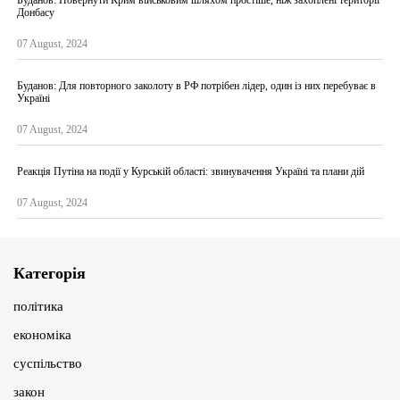
Донбасу
07 August, 2024
Буданов: Для повторного заколоту в РФ потрібен лідер, один із них перебуває в
Україні
07 August, 2024
Реакція Путіна на події у Курській області: звинувачення Україні та плани дій
07 August, 2024
Категорія
політика
економіка
суспільство
закон