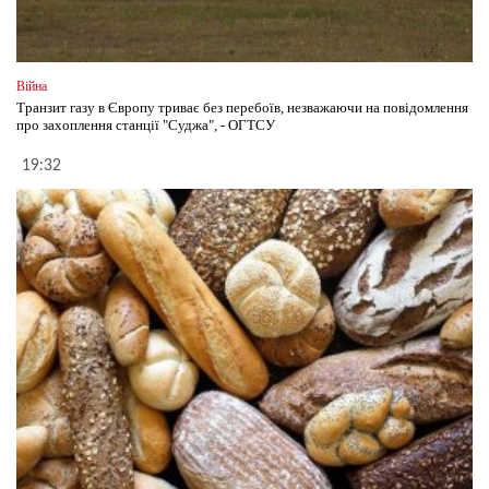
Війна
Транзит газу в Європу триває без перебоїв, незважаючи на повідомлення
про захоплення станції "Суджа", - ОГТСУ
19:32