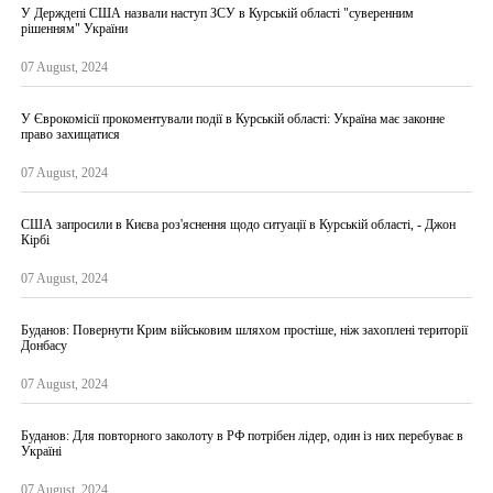
У Держдепі США назвали наступ ЗСУ в Курській області "суверенним
рішенням" України
07 August, 2024
У Єврокомісії прокоментували події в Курській області: Україна має законне
право захищатися
07 August, 2024
США запросили в Києва роз'яснення щодо ситуації в Курській області, - Джон
Кірбі
07 August, 2024
Буданов: Повернути Крим військовим шляхом простіше, ніж захоплені території
Донбасу
07 August, 2024
Буданов: Для повторного заколоту в РФ потрібен лідер, один із них перебуває в
Україні
07 August, 2024