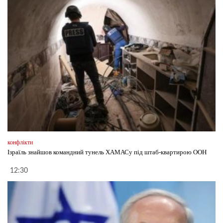
конфлікти
Ізраїль знайшов командний тунель ХАМАСу під штаб-квартирою ООН
12:30