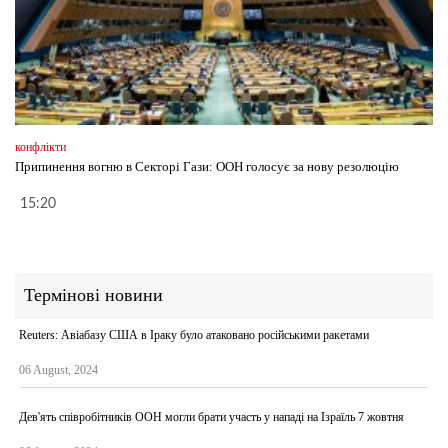
конфлікти
Припинення вогню в Секторі Гази: ООН голосує за нову резолюцію
15:20
Термінові новини
Reuters: Авіабазу США в Іраку було атаковано російськими ракетами
06 August, 2024
Дев'ять співробітників ООН могли брати участь у нападі на Ізраїль 7 жовтня