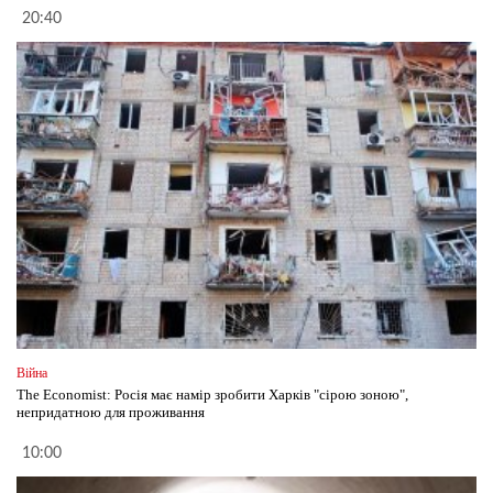
20:40
Війна
The Economist: Росія має намір зробити Харків "сірою зоною",
непридатною для проживання
10:00