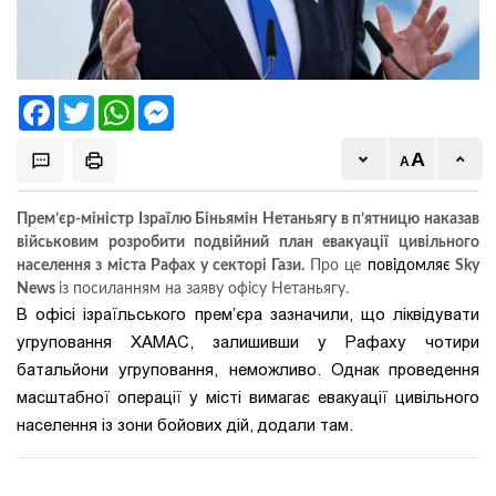
Facebook
Twitter
WhatsApp
Messenger
Прем’єр-міністр Ізраїлю Біньямін Нетаньягу в п’ятницю наказав
військовим розробити подвійний план евакуації цивільного
населення з міста Рафах у секторі Гази.
Про це
повідомляє
Sky
News
із посиланням на заяву офісу Нетаньягу.
В офісі ізраїльського прем’єра зазначили, що ліквідувати
угруповання ХАМАС, залишивши у Рафаху чотири
батальйони угруповання, неможливо. Однак проведення
масштабної операції у місті вимагає евакуації цивільного
населення із зони бойових дій, додали там.