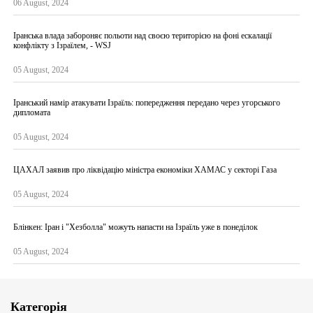
06 August, 2024
Іранська влада забороняє польоти над своєю територією на фоні ескалації
конфлікту з Ізраїлем, - WSJ
05 August, 2024
Іранський намір атакувати Ізраїль: попередження передано через угорського
дипломата
05 August, 2024
ЦАХАЛ заявив про ліквідацію міністра економіки ХАМАС у секторі Газа
05 August, 2024
Блінкен: Іран і "Хезболла" можуть напасти на Ізраїль уже в понеділок
05 August, 2024
Категорія