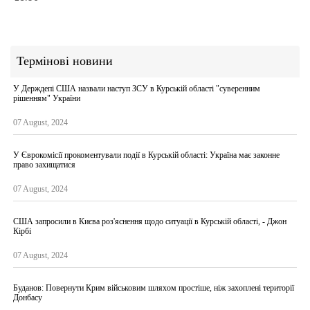
Термінові новини
У Держдепі США назвали наступ ЗСУ в Курській області "суверенним
рішенням" України
07 August, 2024
У Єврокомісії прокоментували події в Курській області: Україна має законне
право захищатися
07 August, 2024
США запросили в Києва роз'яснення щодо ситуації в Курській області, - Джон
Кірбі
07 August, 2024
Буданов: Повернути Крим військовим шляхом простіше, ніж захоплені території
Донбасу