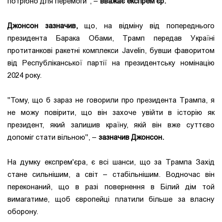
потрібно для перемоги", –
вважає експрем'єр.
Джонсон зазначив,
що, на відміну від попереднього
президента Барака Обами, Трамп передав Україні
протитанкові ракетні комплекси Javelin, бувши фаворитом
від Республіканської партії на президентську номінацію
2024 року.
"Тому, що б зараз не говорили про президента Трампа, я
не можу повірити, що він захоче увійти в історію як
президент, який залишив країну, якій він вже суттєво
допоміг стати вільною", –
зазначив Джонсон.
На думку експрем'єра, є всі шанси, що за Трампа Захід
стане сильнішим, а світ – стабільнішим. Водночас він
переконаний, що в разі повернення в Білий дім той
вимагатиме, щоб європейці платили більше за власну
оборону.