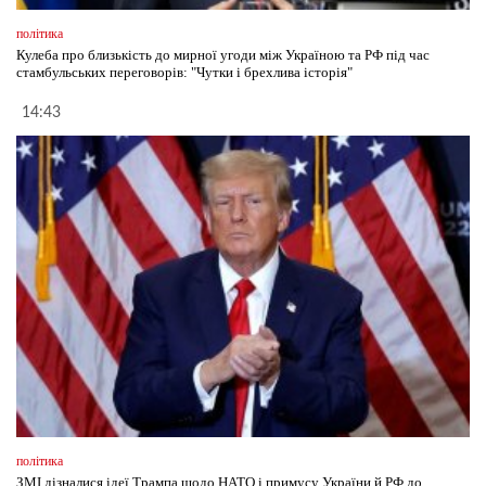
політика
Кулеба про близькість до мирної угоди між Україною та РФ під час
стамбульських переговорів: "Чутки і брехлива історія"
14:43
політика
ЗМІ дізналися ідеї Трампа щодо НАТО і примусу України й РФ до