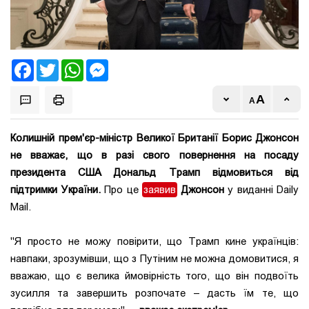
Facebook
Twitter
WhatsApp
Messenger
Колишній прем'єр-міністр Великої Британії Борис Джонсон
не вважає, що в разі свого повернення на посаду
президента США Дональд Трамп відмовиться від
підтримки України.
Про це
заявив
Джонсон
у виданні Daily
Mail.
"Я просто не можу повірити, що Трамп кине українців:
навпаки, зрозумівши, що з Путіним не можна домовитися, я
вважаю, що є велика ймовірність того, що він подвоїть
зусилля та завершить розпочате – дасть їм те, що