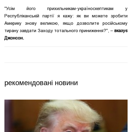
"Усім його прихильникам-україноскептикам у
Республіканській партії я кажу: як ви можете зробити
Америку знову великою, якщо дозволите російському
тирану завдати Заходу тотального приниження?", –
вказує
Джонсон.
рекомендовані новини