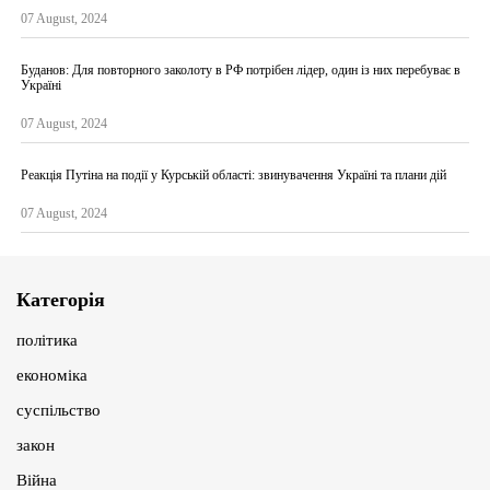
07 August, 2024
Буданов: Для повторного заколоту в РФ потрібен лідер, один із них перебуває в
Україні
07 August, 2024
Реакція Путіна на події у Курській області: звинувачення Україні та плани дій
07 August, 2024
Категорія
політика
економіка
суспільство
закон
Війна