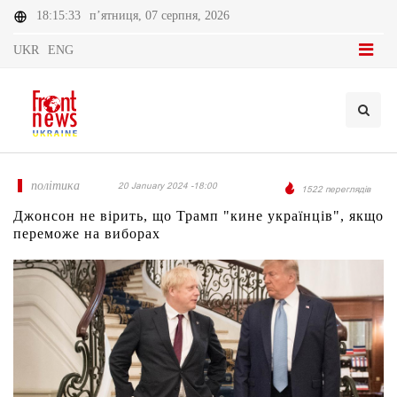
18:15:33
п’ятниця, 07 серпня, 2026
UKR
ENG
політика
20 January 2024 -18:00
1522 переглядів
Джонсон не вірить, що Трамп "кине українців", якщо
переможе на виборах