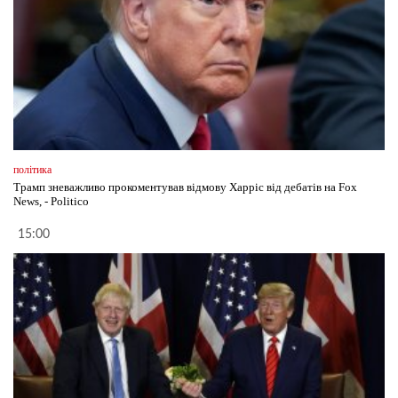
політика
Трамп зневажливо прокоментував відмову Харріс від дебатів на Fox
News, - Politico
15:00