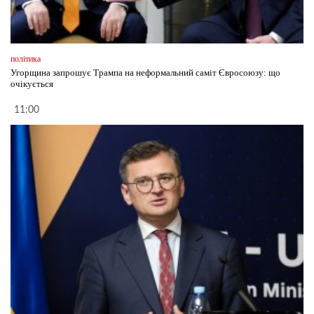
політика
Угорщина запрошує Трампа на неформальний саміт Євросоюзу: що
очікується
11:00