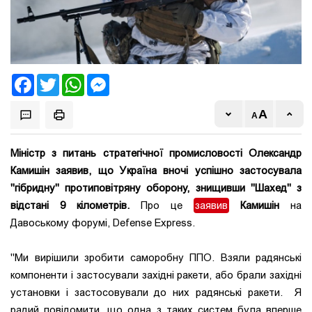
Facebook
Twitter
WhatsApp
Messenger
Міністр з питань стратегічної промисловості Олександр
Камишін заявив, що Україна вночі успішно застосувала
"гібридну" протиповітряну оборону, знищивши "Шахед" з
відстані 9 кілометрів.
Про це
заявив
Камишін
на
Давоському форумі, Defense Express.
"Ми вирішили зробити саморобну ППО. Взяли радянські
компоненти і застосували західні ракети, або брали західні
установки і застосовували до них радянські ракети. Я
радий повідомити, що одна з таких систем була вперше