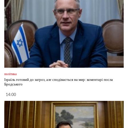
політика
Ізраїль готовий до загроз, але сподівається на мир: коментарі посла
Бродського
14:00