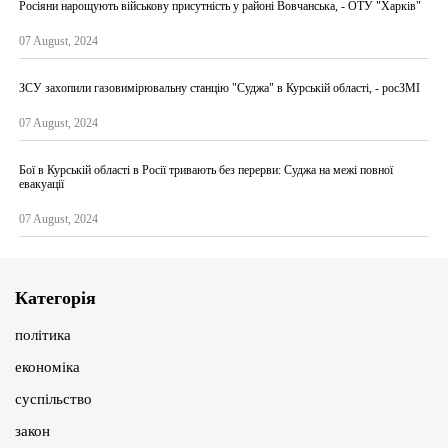
Росіяни нарощують військову присутність у районі Вовчанська, - ОТУ "Харків"
07 August, 2024
ЗСУ захопили газовимірювальну станцію "Суджа" в Курській області, - росЗМІ
07 August, 2024
Бої в Курській області в Росії тривають без перерви: Суджа на межі повної
евакуації
07 August, 2024
Категорія
політика
економіка
суспільство
закон