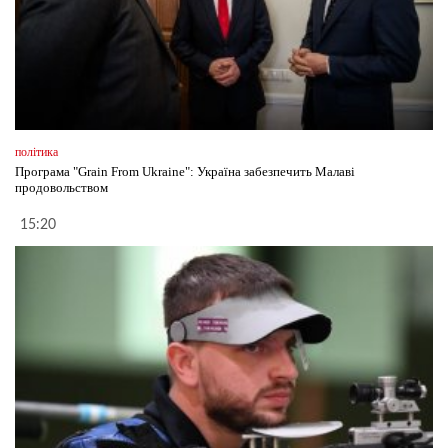
політика
Програма "Grain From Ukraine": Україна забезпечить Малаві
продовольством
15:20