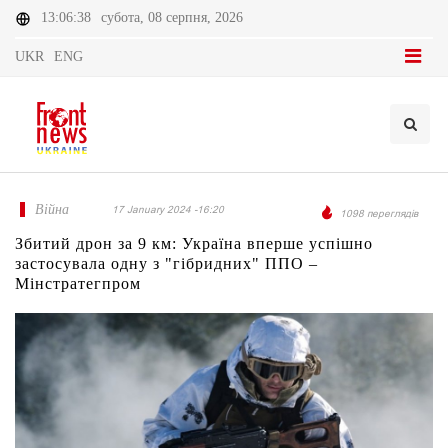
13:06:38
субота, 08 серпня, 2026
UKR
ENG
Війна
17 January 2024 -16:20
1098 переглядів
Збитий дрон за 9 км: Україна вперше успішно
застосувала одну з "гібридних" ППО –
Мінстратегпром