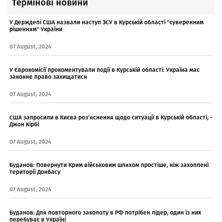
Термінові новини
У Держдепі США назвали наступ ЗСУ в Курській області "суверенним
рішенням" України
07 August, 2024
У Єврокомісії прокоментували події в Курській області: Україна має
законне право захищатися
07 August, 2024
США запросили в Києва роз'яснення щодо ситуації в Курській області, -
Джон Кірбі
07 August, 2024
Буданов: Повернути Крим військовим шляхом простіше, ніж захоплені
території Донбасу
07 August, 2024
Буданов: Для повторного заколоту в РФ потрібен лідер, один із них
перебуває в Україні