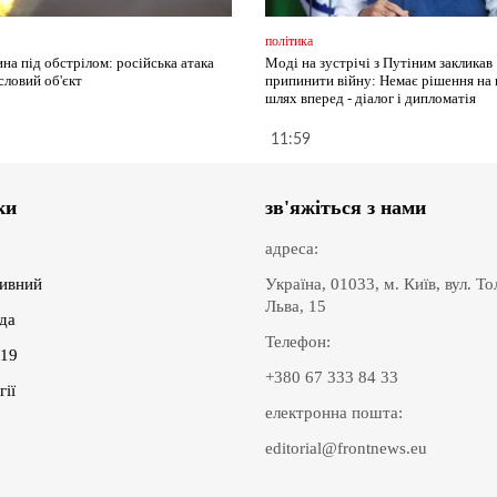
політика
на під обстрілом: російська атака
Моді на зустрічі з Путіним закликав
словий об'єкт
припинити війну: Немає рішення на 
шлях вперед - діалог і дипломатія
11:59
ки
зв'яжіться з нами
адреса:
ивний
Україна, 01033, м. Київ, вул. Т
Льва, 15
іда
Телефон:
19
+380 67 333 84 33
гії
електронна пошта:
editorial@frontnews.eu