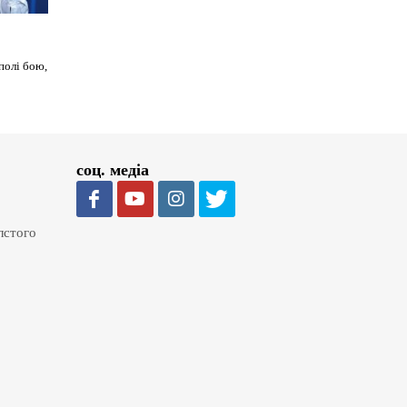
полі бою,
соц. медіа
олстого