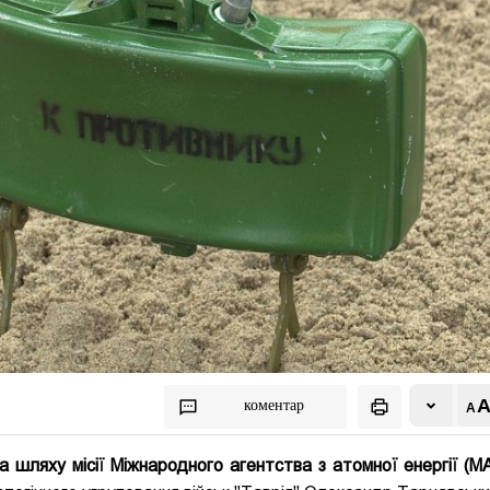
коментар
а шляху місії Міжнародного агентства з атомної енергії (М