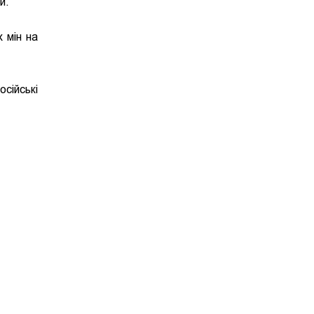
й.
 мін на
ійські