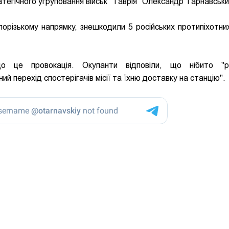
егічного угруповання військ "Таврія" Олександр Тарнавськи
апорізькому напрямку, знешкодили 5 російських протипіхотних
о це провокація. Окупанти відповіли, що нібито "рос
й перехід спостерігачів місії та їхню доставку на станцію".