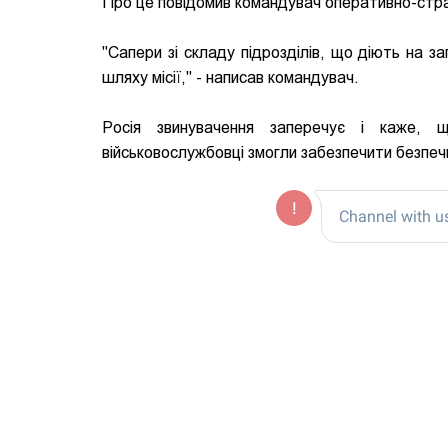
Про це повідомив командувач оперативно-страт
"Сапери зі складу підрозділів, що діють на з
шляху місії," - написав командувач.
Росія звинувачення заперечує і каже, щ
військовослужбовці змогли забезпечити безпечни