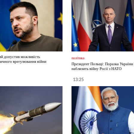
ий допустив можливість
політика
ичного врегулювання війни
Президент Польщі: Поразка України
наблизить війну Росії з НАТО
13:25