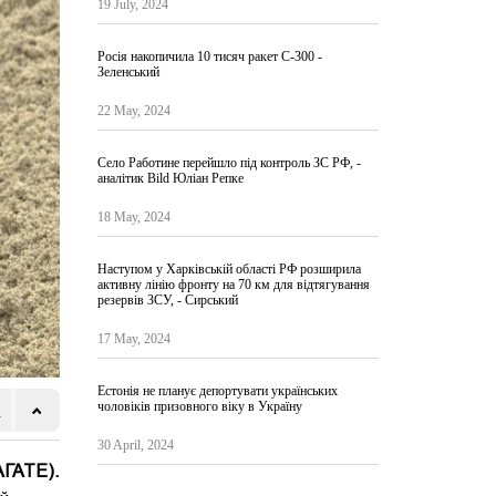
19 July, 2024
Росія накопичила 10 тисяч ракет С-300 -
Зеленський
22 May, 2024
Село Работине перейшло під контроль ЗС РФ, -
аналітик Bild Юліан Репке
18 May, 2024
Наступом у Харківській області РФ розширила
активну лінію фронту на 70 км для відтягування
резервів ЗСУ, - Сирський
17 May, 2024
Естонія не планує депортувати українських
чоловіків призовного віку в Україну
30 April, 2024
АГАТЕ).