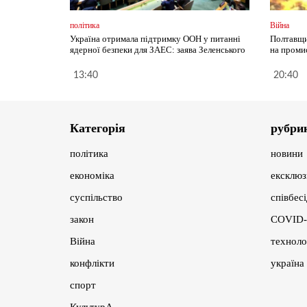
політика
Війна
Україна отримала підтримку ООН у питанні
Полтавщи
ядерної безпеки для ЗАЕС: заява Зеленського
на проми
13:40
20:40
Категорія
рубри
політика
новини
економіка
ексклюз
суспільство
співбес
закон
COVID-
Війна
техноло
конфлікти
україна
спорт