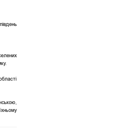
південь
селених
ку.
області
нською,
їхньому