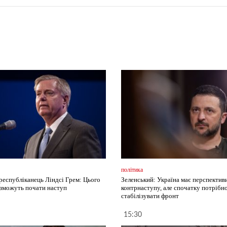
політика
республіканець Ліндсі Грем: Цього
Зеленський: Україна має перспектив
 зможуть почати наступ
контрнаступу, але спочатку потрібн
стабілізувати фронт
15:30