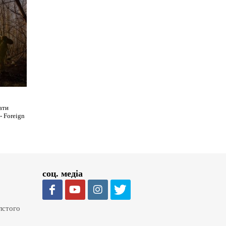
ати
- Foreign
соц. медіа
олстого