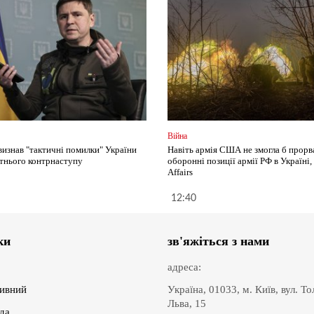
Війна
визнав "тактичні помилки" України
Навіть армія США не змогла б прорв
ітнього контрнаступу
оборонні позиції армії РФ в Україні, 
Affairs
12:40
ки
зв'яжіться з нами
адреса:
ивний
Україна, 01033, м. Київ, вул. Т
Льва, 15
іда