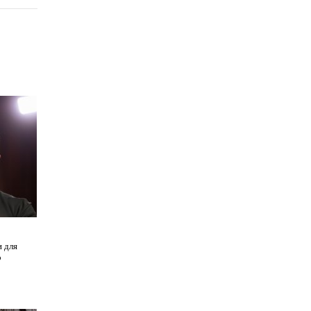
и для
о