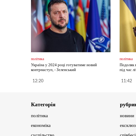
політика
політика
Україна у 2024 році готуватиме новий
Подоляк 
контрнаступ, - Зеленський
під час л
12:20
11:42
Категорія
рубри
політика
новини
економіка
ексклюз
суспільство
співбес