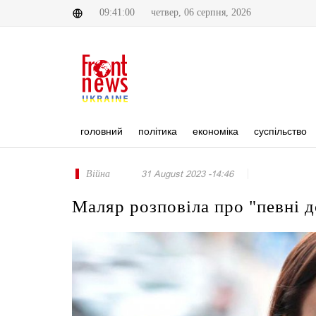
09:41:00
четвер, 06 серпня, 2026
головний
політика
економіка
суспільство
Війна
31 August 2023 -14:46
Маляр розповіла про "певні д