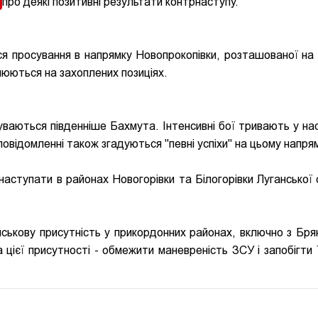
а
про деякі позитивні результати контрнаступу.
я просування в напрямку Новопрокопівки, розташованої на 
плюються на захоплених позиціях.
суваються південніше Бахмута. Інтенсивні бої тривають у на
повідомленні також згадуються "певні успіхи" на цьому напрям
аступати в районах Новогорівки та Білогорівки Луганської 
військову присутність у прикордонних районах, включно з Бря
ієї присутності - обмежити маневреність ЗСУ і запобігти 