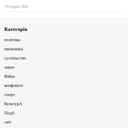
05 August, 2024
Категорія
політика
економіка
суспільство
закон
Війна
конфлікти
спорт
КультурА
Події
світ