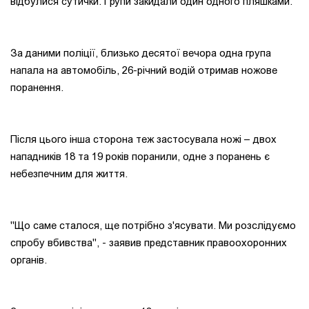
відбулися сутички. Групи закидали один одного пляшками.
За даними поліції, близько десятої вечора одна група
напала на автомобіль, 26-річний водій отримав ножове
поранення.
Після цього інша сторона теж застосувала ножі – двох
нападників 18 та 19 років поранили, одне з поранень є
небезпечним для життя.
"Що саме сталося, ще потрібно з'ясувати. Ми розслідуємо
спробу вбивства", - заявив представник правоохоронних
органів.