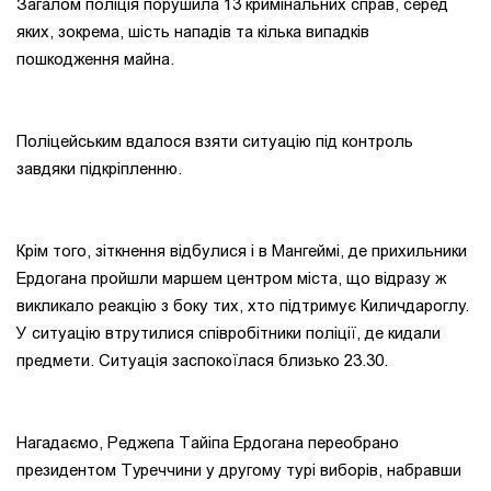
Загалом поліція порушила 13 кримінальних справ, серед
яких, зокрема, шість нападів та кілька випадків
пошкодження майна.
Поліцейським вдалося взяти ситуацію під контроль
завдяки підкріпленню.
Крім того, зіткнення відбулися і в Мангеймі, де прихильники
Ердогана пройшли маршем центром міста, що відразу ж
викликало реакцію з боку тих, хто підтримує Киличдароглу.
У ситуацію втрутилися співробітники поліції, де кидали
предмети. Ситуація заспокоїлася близько 23.30.
Нагадаємо, Реджепа Тайіпа Ердогана переобрано
президентом Туреччини у другому турі виборів, набравши