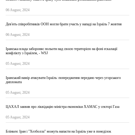
06 August, 2024
Дев'ять співробітників ООН могли брати участь у нападі на Ізраїль 7 жовтня
06 August, 2024
Іранська влада забороняє польоти над своєю територією на фоні ескалації
конфлікту з Ізраїлем, - WSJ
05 August, 2024
Іранський намір атакувати Ізраїль: попередження передано через угорського
дипломата
05 August, 2024
ЦАХАЛ заявив про ліквідацію міністра економіки ХАМАС у секторі Газа
05 August, 2024
Блінкен: Іран і "Хезболла" можуть напасти на Ізраїль уже в понеділок