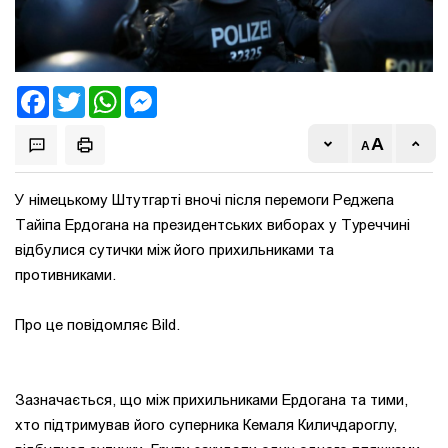
Facebook
Twitter
WhatsApp
Messenger
У німецькому Штутгарті вночі після перемоги Реджепа
Тайіпа Ердогана на президентських виборах у Туреччині
відбулися сутички між його прихильниками та
противниками.
Про це повідомляє Bild.
Зазначається, що між прихильниками Ердогана та тими,
хто підтримував його суперника Кемаля Киличдароглу,