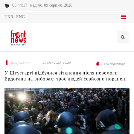
05:44:17
неділя, 09 серпня, 2026
UKR
ENG
конфлікти
29 May 2023 -19:20
1470 переглядів
У Штутгарті відбулися зіткнення після перемоги
Ердогана на виборах: троє людей серйозно поранені