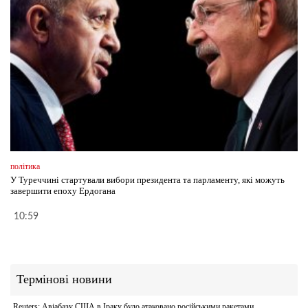
політика
У Туреччині стартували вибори президента та парламенту, які можуть
завершити епоху Ердогана
10:59
Термінові новини
Reuters: Авіабазу США в Іраку було атаковано російськими ракетами