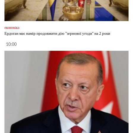
економіка
Ердоган має намір продовжити дію "зернової угоди" на 2 роки
10:00