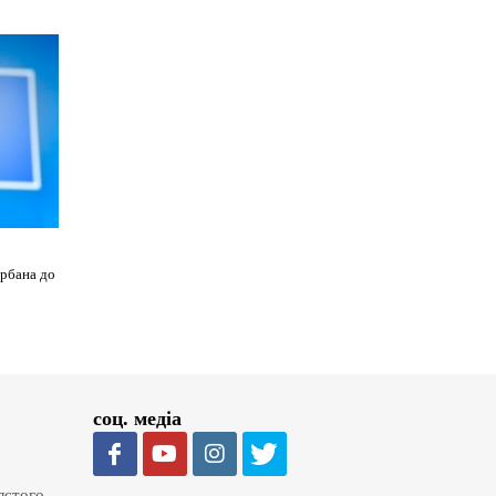
рбана до
соц. медіа
олстого