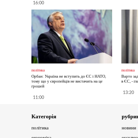
16:00
політика
політика
Орбан: Україна не вступить до ЄС і НАТО,
Варто за
тому що у європейців не вистачить на це
в ЄС, - г
грошей
13:20
11:00
Категорія
рубри
політика
новини
економіка
ексклюз