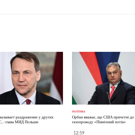
політика
вызывает раздражение у других
Орбан вважає, що США причетні до 
С, - глава МИД Польши
газопроводу «Північний потік»
12:59