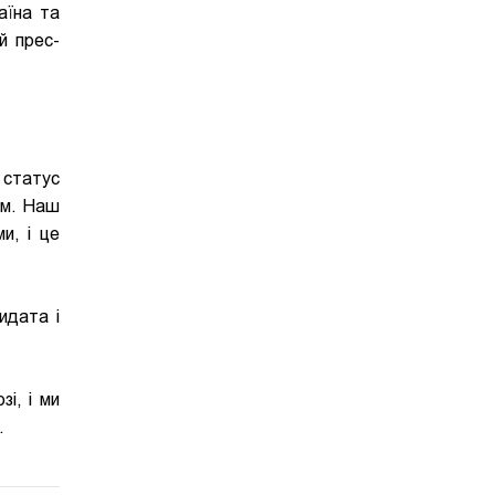
аїна та
й прес-
 статус
им. Наш
и, і це
идата і
і, і ми
.