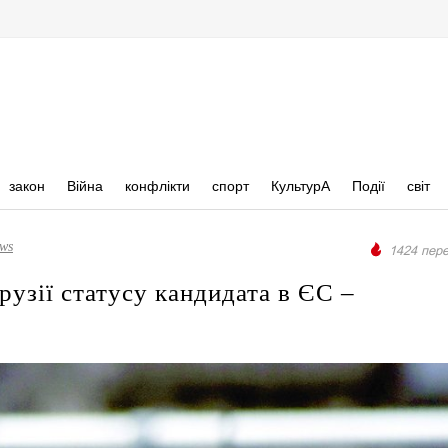
закон
Війна
конфлікти
спорт
КультурА
Події
світ
ews
1424 пере
рузії статусу кандидата в ЄС –