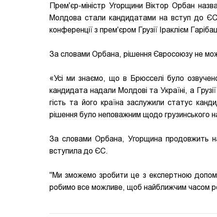
Прем'єр-міністр Угорщини Віктор Орбан назва
Молдова стали кандидатами на вступ до ЄС, а
конференції з прем'єром Грузії Іраклієм Гарібаш
За словами Орбана, рішення Євросоюзу не мож
«Усі ми знаємо, що в Брюсселі було озвучено
кандидата надали Молдові та Україні, а Грузі
гість та його країна заслужили статус канд
рішення було неповажним щодо грузинського нар
За словами Орбана, Угорщина продовжить над
вступила до ЄС.
"Ми зможемо зробити це з експертною допомо
робимо все можливе, щоб найближчим часом роз