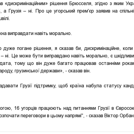
в «дискримінаційним» рішення Брюсселя, згідно з яким Укр
 Грузія – ні. Про це угорський прем'єр заявив на спільні
вілі.
на виправдати навіть морально.
 дуже погане рішення, я сказав би, дискримінаційне, коли
ї – ні. Це може бути виправдано навіть морально, є шкідлив
идата, тому що він дуже багато працював останніми рокам
оду, грузинської держави», - сказав він.
авати Грузії підтримку, щоб країна набула статусу канд
гою, 16 угорців працюють над питаннями Грузії в Євросоюз
почати переговори в цьому напрямі", - сказав Віктор Орбан