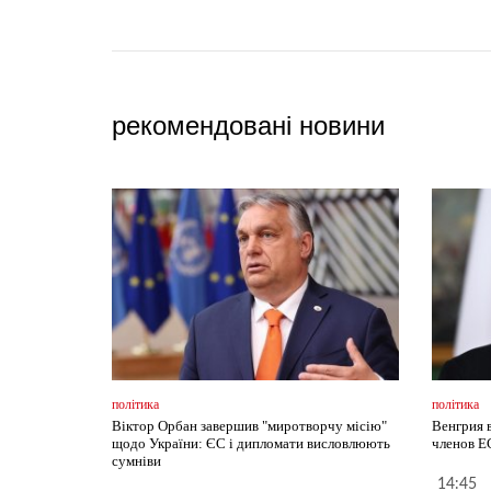
рекомендовані новини
політика
політика
Віктор Орбан завершив "миротворчу місію"
Венгрия 
щодо України: ЄС і дипломати висловлюють
членов Е
сумніви
14:45