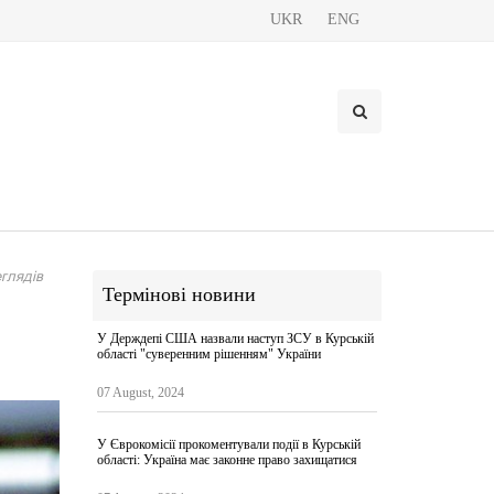
UKR
ENG
глядів
Термінові новини
У Держдепі США назвали наступ ЗСУ в Курській
області "суверенним рішенням" України
07 August, 2024
У Єврокомісії прокоментували події в Курській
області: Україна має законне право захищатися