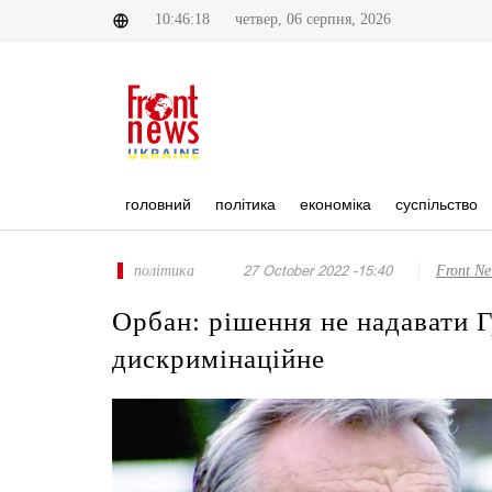
10:46:18
четвер, 06 серпня, 2026
головний
політика
економіка
суспільство
політика
27 October 2022 -15:40
Front N
Орбан: рішення не надавати Г
дискримінаційне