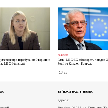
політика
думатися про перебування Угорщини
Глави МЗС ЄС обговорять поїздки О
лава МЗС Фінляндії
Росії та Китаю, - Боррель
13:28
ки
зв'яжіться з нами
адреса:
ивний
Україна, 01033, м. Київ, вул. Т