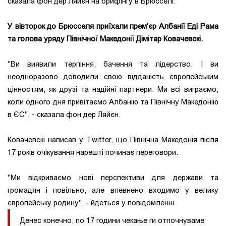
сказала фон дер Ляйєн на брифінгу в Брюсселі.
У вівторок до Брюсселя приїхали прем'єр Албанії Еді Рама
та голова уряду Північної Македонії Дімітар Ковачевскі.
"Ви виявили терпіння, бачення та лідерство. І ви
неодноразово доводили свою відданість європейським
цінностям, як друзі та надійні партнери. Ми всі виграємо,
коли одного дня привітаємо Албанію та Північну Македонію
в ЄС", - сказала фон дер Ляйєн.
Ковачевскі написав у Twitter, що Північна Македонія після
17 років очікування нарешті починає переговори.
"Ми відкриваємо нові перспективи для держави та
громадян і повільно, але впевнено входимо у велику
європейську родину", - йдеться у повідомленні.
Денес конечно, по 17 години чекање ги отпочнуваме