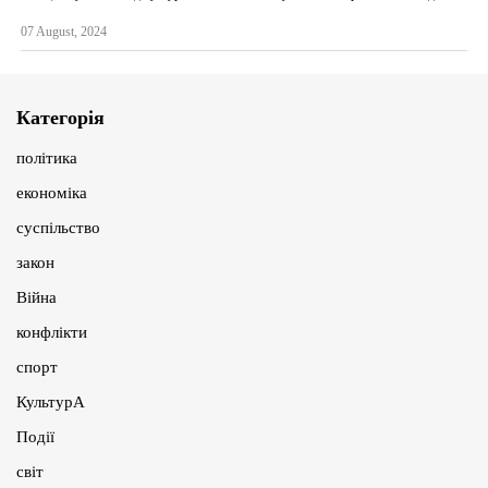
07 August, 2024
Категорія
політика
економіка
суспільство
закон
Війна
конфлікти
спорт
КультурА
Події
світ