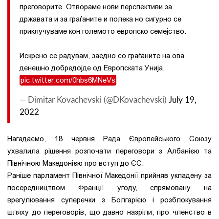
преговорите. Отвораме нови перспективи за
државата и за граѓаните и полека но сигурно се
приклучуваме кон големото европско семејство.
Искрено се радувам, заедно со граѓаните на ова
денешно добредојде од Европската Унија.
pic.twitter.com/0hbs6MNeVs
— Dimitar Kovachevski (@DKovachevski)
July 19,
2022
Нагадаємо, 18 червня Рада Європейського Союзу
ухвалила рішення розпочати переговори з Албанією та
Північною Македонією про вступ до ЄС.
Раніше парламент Північної Македонії прийняв укладену за
посередництвом Франції угоду, спрямовану на
врегулювання суперечки з Болгарією і розблокування
шляху до переговорів, що давно назріли, про членство в