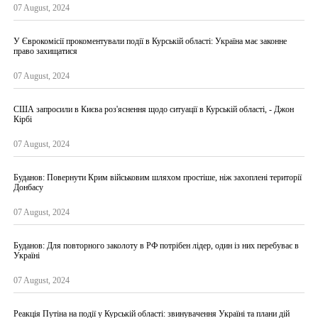
07 August, 2024
У Єврокомісії прокоментували події в Курській області: Україна має законне
право захищатися
07 August, 2024
США запросили в Києва роз'яснення щодо ситуації в Курській області, - Джон
Кірбі
07 August, 2024
Буданов: Повернути Крим військовим шляхом простіше, ніж захоплені території
Донбасу
07 August, 2024
Буданов: Для повторного заколоту в РФ потрібен лідер, один із них перебуває в
Україні
07 August, 2024
Реакція Путіна на події у Курській області: звинувачення Україні та плани дій