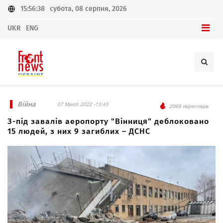
15:56:38
субота, 08 серпня, 2026
UKR
ENG
Війна
07 March 2022 -13:45
2068 переглядів
З-під завалів аеропорту "Вінниця" деблоковано
15 людей, з них 9 загиблих – ДСНС